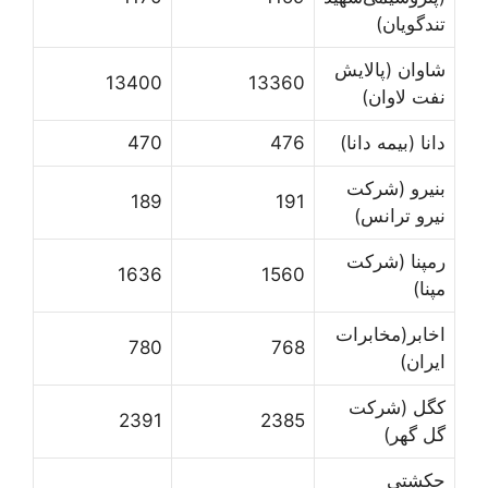
تندگویان)
شاوان (پالایش
13400
13360
نفت لاوان)
دانا (بیمه دانا)
476
470
بنیرو (شرکت
189
191
نیرو ترانس)
رمپنا (شرکت
1636
1560
مپنا)
اخابر(مخابرات
780
768
ایران)
کگل (شرکت
2391
2385
گل گهر)
حکشتی‌