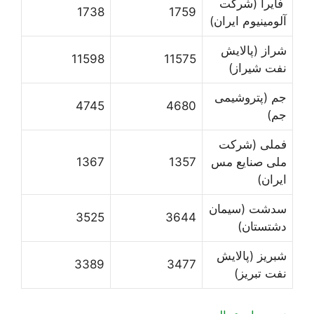
فایرا (شرکت
1738
1759
آلومینیوم ایران)
شراز (پالایش
11598
11575
نفت شیراز)
جم (پتروشیمی
4745
4680
جم)
فملی (شرکت
ملی صنایع مس
1357
1367
ایران)
سدشت (سیمان
3525
3644
دشتستان)
شبریز (پالایش
3389
3477
نفت تبریز)