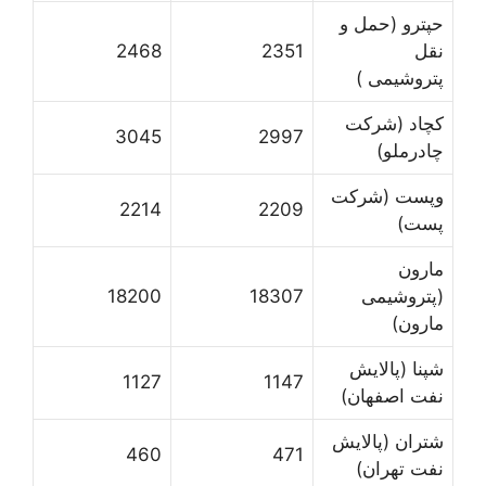
حپترو (حمل و
نقل
2351
2468
پتروشیمی )
کچاد (شرکت
3045
2997
چادرملو)
وپست (شرکت
2214
2209
پست)
مارون
(پتروشیمی
18307
18200
مارون)
شپنا (پالایش
1127
1147
نفت اصفهان)
شتران (پالایش
460
471
نفت تهران)