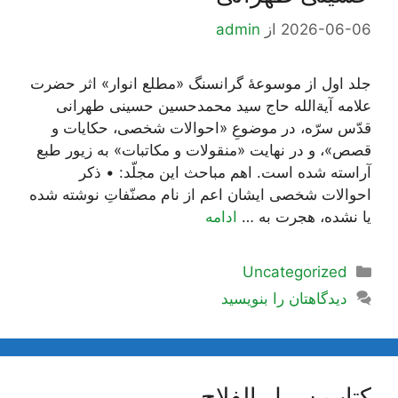
2026-06-06
از
admin
جلد اول از موسوعۀ گرانسنگ «مطلع انوار» اثر حضرت
علامه آیة‌الله حاج سید محمدحسین حسینی طهرانی
قدّس سرّه، در موضوعِ «احوالات شخصی، حکایات و
قصص»، و در نهایت «منقولات و مکاتبات» به زیور طبع
آراسته شده است. اهم مباحث این مجلّد: • ذکر
احوالات شخصی ایشان اعم از نام مصنّفاتِ نوشته شده
یا نشده، هجرت به …
ادامه
دسته‌ها
Uncategorized
دیدگاهتان را بنویسید
كتاب سبيل الفلاح