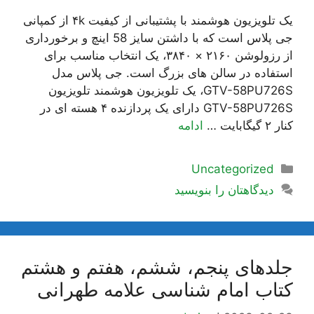
یک تلویزیون هوشمند با پشتیبانی از کیفیت ۴k از کمپانی
جی پلاس است که با داشتن سایز 58 اینچ و برخورداری
از رزولوشن ۲۱۶۰ × ۳۸۴۰، یک انتخاب مناسب برای
استفاده در سالن های بزرگ است. جی پلاس مدل
GTV-58PU726S، یک تلویزیون هوشمند تلویزیون
GTV-58PU726S دارای یک پردازنده ۴ هسته ای در
کنار ۲ گیگابایت …
ادامه
دسته‌ها
Uncategorized
دیدگاهتان را بنویسید
جلدهای پنجم، ششم، هفتم و هشتم
کتاب امام شناسی علامه طهرانی