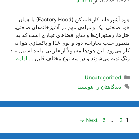
2023-02-23
از
admin
هود آشپزخانه کارخانه کن (Factory Hood) یا همان
هود صنعتی، یک وسیله‌ی مهم در آشپزخانه‌های صنعتی،
هتل‌ها، رستوران‌ها و سایر فضاهای تجاری است که به
منظور جذب بخارات، دود و بوی غذا و پاکسازی هوا به
کار می‌رود. این هود‌ها معمولاً از فلزاتی مانند استیل ضد
زنگ تهیه می‌شوند و در سه نوع مختلف قابل …
ادامه
دسته‌ها
Uncategorized
دیدگاهتان را بنویسید
ناوبری
Page
Page
Page
→
Next
6
…
2
1
نوشته‌ها