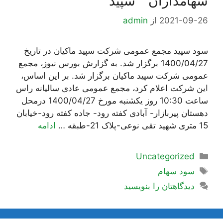
سهامداران ” سپید “
2021-09-26
از
admin
سود سپید مجمع عمومی شرکت سپید ماکیان در تاریخ
1400/04/27 برگزار شد. به گزارش بورس نیوز، مجمع
عمومی شرکت سپید ماکیان برگزار شد. بر این اساس،
این شرکت اعلام کرد، مجمع عمومی عادی سالیانه راس
ساعت 10:30 روز یکشنبه مورخ 1400/04/27 درمحل
دهستان پیربازار- آبادی کفته رود- جاده کفته رود-خیابان
15 متری شهید تقی نوعی-پلاک 21-طبقه …
ادامه
دسته‌ها
Uncategorized
برچسب‌ها
سود سهام
دیدگاهتان را بنویسید