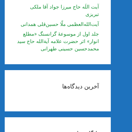
آیت اللَه حاج میرزا جواد آقا ملکی
تبریزی
آیت‌الله‌العظمی ملّا حسین‌قلی همدانی
جلد اول از موسوعۀ گرانسنگ «مطلع
انوار» اثر حضرت علامه آیة‌الله حاج سید
محمدحسین حسینی طهرانی
آخرین دیدگاه‌ها