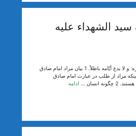
سید الشهداء علیه
اختصاص حقيقت عزت و علو به پروردگار متعال . شرح فقره: و لا يدع أيّامه باطلاً. 1 بيان مراد امام صادق
و اينكه مراد از طلب در عبارت امام صادق
ه انسان …
ادامه