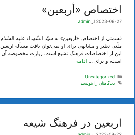
اختصاص «أربعين»
2023-08-27
از
admin
قسمتی از اختصاص «أربعين» به سيّد الشّهداء عليه السّلام
ملّتی نظیر و مشابهی برای او نمی‌توان یافت مسأله اربعین 
این از اختصاصات فرهنگ تشیع است. زیارت مخصوصه آن
است، و برای …
ادامه
دسته‌ها
Uncategorized
دیدگاهتان را بنویسید
اربعین در فرهنگ شیعه
2023-08-22
از
admin