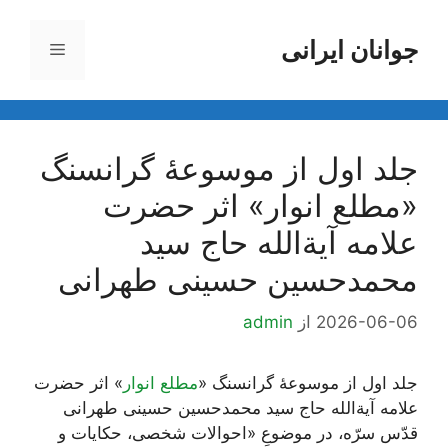
رش
ه
جوانان ایرانی
فهرست
حتوا
جلد اول از موسوعۀ گرانسنگ
«مطلع انوار» اثر حضرت
علامه آیة‌الله حاج سید
محمدحسین حسینی طهرانی
2026-06-06
از
admin
جلد اول از موسوعۀ گرانسنگ «
مطلع انوار
» اثر حضرت
علامه آیة‌الله حاج سید محمدحسین حسینی طهرانی
قدّس سرّه، در موضوعِ «احوالات شخصی، حکایات و