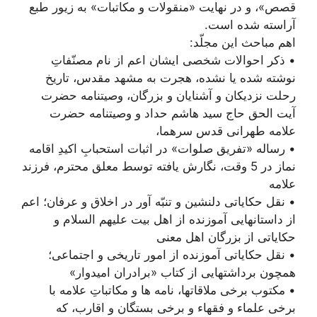
قصص»، و در نهایت «منقولات و مکاتبات» به زیور طبع
آراسته شده است.
اهم مباحث این مجلّد:
• ذکر احوالات شخصی ایشان اعم از نام مصنّفاتِ
نوشته شده یا نشده، هجرت به مشهد مقدس، تاریخ
رحلت نزدیکان و آشنایان و بزرگان، وصیتنامه حضرت
آیت الحق حاج سید هاشم حداد و وصیتنامه حضرت
علامه طهرانی قدس سرهما،
• رساله «تفریق صلوات» در اثبات استحبابِ اکیدِ اقامه
نماز در 5 وقت، نگارش یافته توسط معلق محترم، فرزند
علامه
• نقل حکایاتی دلنشین و تنبّه آور در اخلاق و عرفان؛ اعم
از داستانهایی آموزنده از اهل بیت علیهم السلام و
حکایاتی از بزرگان اهل معنی
• نقل حکایاتی آموزنده از امور تاریخی و اجتماعی؛
همچون برداشتهایی از کتاب «برادران امیدوار»
• مکتوب برخی ملاقاتها، نامه ها و مکاتباتِ علامه با
برخی علماء و فقهاء و برخی بستگان و اقارب، که