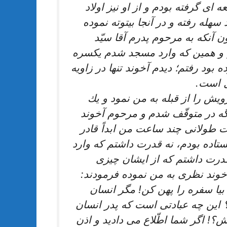
ى گرفته بودم و از او نيز اولاد
له رفته و در آنجا بيتوته نموده‏
 آنكه به مرحوم پدرم آقا سيّد
 و همين‏ كه وارد مسجد شدم‏ يكسره
 بود رفتم؛ ديدم آخوند تنها در زاويه
ل است.
ويش را از قبله به من نمود و يك
گه در متوقّف شدم و مرحوم آخوند
ّت طولانى چند ساعت من ابداً قادر
ستاده بودم، نه قدرت داشتم كه وارد
درت داشتم كه از ايشان چيزى
خوند نظرى به من نموده فرمودند:
، بيا سفره را پهن كن! مگر انسان
 اين چه عبادتى است كه پدر انسان
ش؟! اگر شما اطّلاع مى‏ داديد و اذن