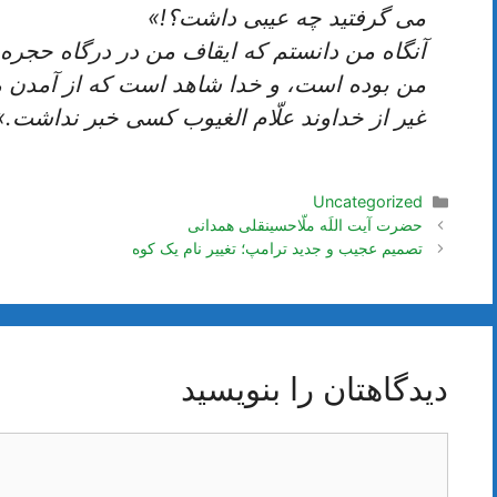
مى ‏گرفتيد چه عيبى داشت؟!»
آنگاه من دانستم كه ايقاف من در درگاه حجره
من بوده است، و خدا شاهد است كه از آمدن من
غير از خداوند علّام الغيوب كسى خبر نداشت.
دسته‌ها
Uncategorized
ناوبری
حضرت آیت اللَه ملّاحسینقلی همدانی
نوشته‌ها
تصمیم عجیب و جدید ترامپ؛ تغییر نام یک کوه
دیدگاهتان را بنویسید
دیدگاه