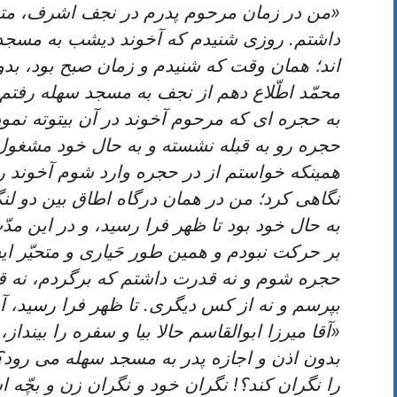
«من در زمان مرحوم پدرم در نجف اشرف، متعه‏ ا
داشتم. روزى شنيدم كه آخوند ديشب به مسجد سه
اند؛ همان وقت كه شنيدم و زمان صبح بود، بدون
محمّد اطّلاع دهم از نجف به مسجد سهله رفتم
به حجره ‏اى كه مرحوم آخوند در آن بيتوته نموده
حجره رو به قبله نشسته و به حال خود مشغو
همين‏كه خواستم از در حجره وارد شوم آخوند ر
نگاهى كرد؛ من در همان درگاه اطاق بين دو لن
به حال خود بود تا ظهر فرا رسيد، و در اين مد
بر حركت نبودم و همين طور حَيارى و متحيّر اي
حجره شوم و نه قدرت داشتم كه برگردم، نه ق
بپرسم و نه از كس ديگرى. تا ظهر فرا رسيد، آ
«آقا ميرزا ابوالقاسم حالا بيا و سفره را بينداز
بدون اذن و اجازه پدر به مسجد سهله مى ‏رود؟
را نگران كند؟! نگران خود و نگران زن و بچّه ‏ا