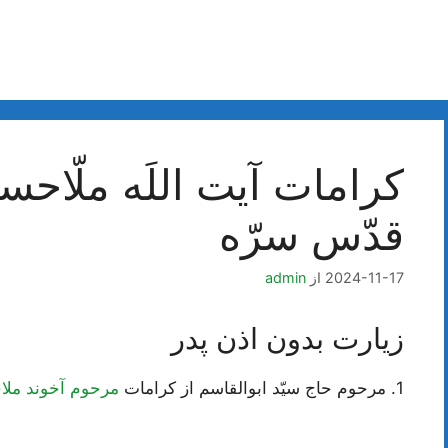
کرامات آیت اللَه ملّاحس
قدّس سرّه
2024-11-17
از
admin
زیارت بدون اذن پدر
1. مرحوم حاج سيّد ابوالقاسم از كرامات
مرحوم آخوند ملا