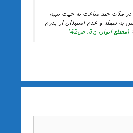
 در مدّت چند ساعت به جهت تنبيه
 به سهله و عدم استيذان از پدرم
»
(مطلع انوار، ج3، ص42)