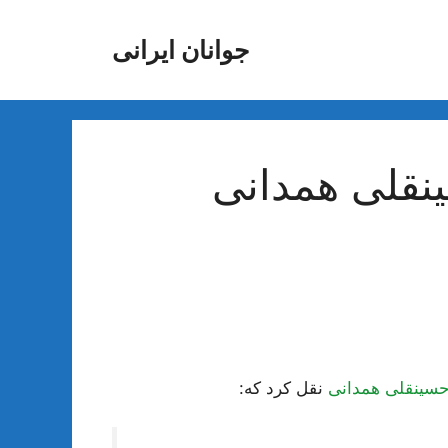
جوانان ایرانی
ینقلی همدانی
حسينقلى همدانى
نقل كرد كه: