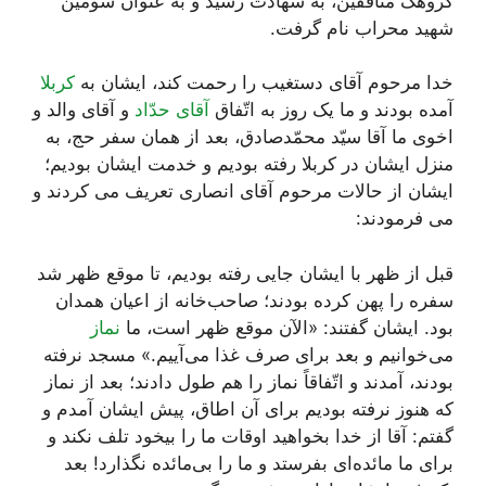
گروهک منافقین، به شهادت رسید و به عنوان سومین
شهید محراب نام گرفت.
خدا مرحوم آقای دستغیب را رحمت کند، ایشان به
کربلا
آمده بودند و ما یک روز به اتّفاق
آقای حدّاد
و آقای والد و
اخوی ما آقا سیّد محمّدصادق، بعد از همان سفر حج، به
منزل ایشان در کربلا رفته بودیم و خدمت ایشان بودیم؛
ایشان از حالات مرحوم آقای انصاری تعریف می کردند و
می فرمودند:
قبل از ظهر با ایشان جایی رفته بودیم، تا موقع ظهر شد
سفره را پهن کرده بودند؛ صاحب‌خانه از اعیان همدان
بود. ایشان گفتند: «الآن موقع ظهر است، ما
نماز
می‌خوانیم و بعد برای صرف غذا می‌آییم.» مسجد نرفته
بودند، آمدند و اتّفاقاً نماز را هم طول دادند؛ بعد از نماز
که هنوز نرفته بودیم برای آن اطاق، پیش ایشان آمدم و
گفتم: آقا از خدا بخواهید اوقات ما را بیخود تلف نکند و
برای ما مائده‌ای بفرستد و ما را بی‌مائده نگذارد! بعد