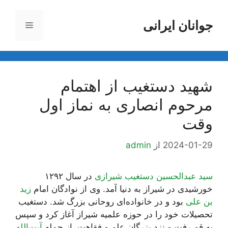
رش
ه
جوانان ایرانی
فهرست
حتوا
شهید دستغیب از اهتمام
مرحوم انصاری به نماز اول
وقت
2024-01-29
از
admin
سید عبدالحسین دستغیب شیرازی
در سال ۱۲۹۲
خورشیدی در شیراز به دنیا آمد. وی از نوادگان امام
زید
بن علی
بود و در خانواده‌ای روحانی بزرگ شد. دستغیب
تحصیلات خود را در حوزه علمیه شیراز آغاز کرد و سپس
به قم رفت و نزد بزرگان علم و فقاهت، از جمله
آیت‌الله