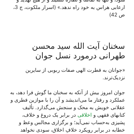
ارعابی هراس به خود راه ندهد.» (اسرار ملکوت، ج 3،
ص 42)
سخنان آیت الله سید محسن
طهرانی درمورد نسل جوان
«جوانان به فطرت الهی صفات ربوبی از سایرین
نزدیک‌ترند.
جوان‏ امروز بیش از آنکه به سخنان ما گوش فرا دهد، به
عملکرد و رفتار ما می‌‏اندیشد و آن را با موازین فطرى و
عقلانى خویش به محک و سنجش می‌‏گذارد. تألیف
کتاب‏هاى فقهى و
اخلاقى
در برابر یک دروغ و خلاف،
پشیزى به‏‌حساب نمی‌‏آید؛ و برگزارى مجالس وعظ و
خطابه در برابر رویکرد خلافِ اخلاق، سودى نخواهد