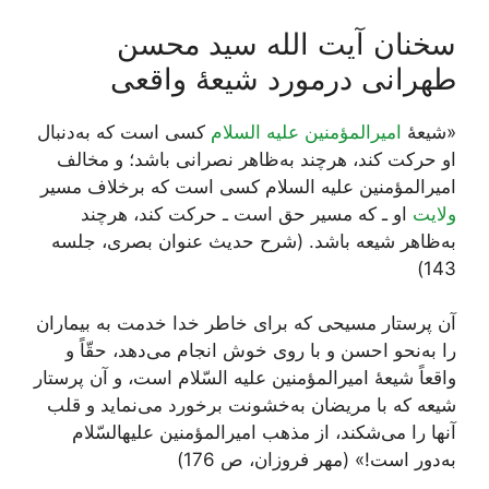
سخنان آیت الله سید محسن
طهرانی درمورد شیعۀ واقعی
«شیعۀ
امیرالمؤمنین علیه السلام
کسی است که به‌دنبال
او حرکت کند، هرچند به‌ظاهر نصرانی باشد؛ و مخالف
امیرالمؤمنین علیه السلام کسی است که برخلاف مسیر
ولایت
او ـ که مسیر حق است ـ حرکت کند، هرچند
به‌ظاهر شیعه باشد. (شرح حدیث عنوان بصری، جلسه
143)
آن پرستار مسیحى که براى خاطر خدا خدمت به بیماران
را به‌نحو احسن و با روى خوش انجام می‌‏دهد، حقّاً و
واقعاً شیعۀ امیرالمؤمنین علیه ‏السّلام است، و آن پرستار
شیعه که با مریضان به‌خشونت برخورد می‌‏نماید و قلب
آنها را می‌شکند، از مذهب امیرالمؤمنین علیه‏السّلام
به‌دور است!» (مهر فروزان، ص 176)