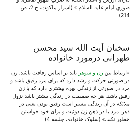
صوریِ امام علیه السلام.» (اسرار ملکوت، ج 2، ص
214)
سخنان آیت الله سید محسن
طهرانی درمورد خانواده
«ارتباط بين
زن و شوهر
باید بر اساس رفاقت باشد. زن
در صورتى حركت و رشد دارد كه براى مرد رفيق باشد و
مرد در صورتى از زندگى بهره بيشترى دارد كه با زن
رفيق باشد. هر چه صميمت در زندگى بيشتر باشد نزول
ملائكه در آن زندگى بيشتر است رفيق بودن يعنى در
ذهن مرد يا در ذهن زن دوئيت و برای خود خواستن
خطور نكند.» (سلوک خانواده، جلسه 4)