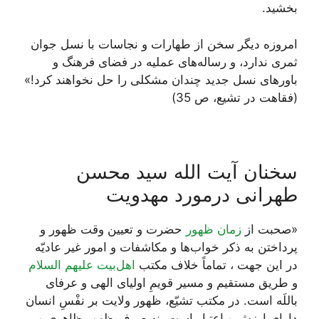
بخشید.
امروزه دیگر سخن از طهارات و نجاسات با نسل جوان
ثمرى ندارد، و رساله‏‌هاى عملیه در فضاى فرهنگ و
باورهاى نسل جدید چندان مشکلى را حل نخواهند کرد!»
(فقاهت در تشیع، ص 35)
سخنان آیت الله سید محسن
طهرانی درمورد مهدویت
«صحبت از
زمان ظهور
حضرت و تعیین وقت ظهور و
پرداختن به ذکر خواب‌ها و مکاشفات و امور غیر عادیّه
در این جهت ، تماماً خلاف مکتب
اهل‌بیت علیهم السلام
و طریق مستقیم و مسیر قویمِ اولیای الهی و عرفای
باللَه است. در مکتب تشیّع، ظهور ولایت بر نفْسِ انسان
دارای ارزش و اعتبار است، نه صرفِ ظهورِ ظاهری و