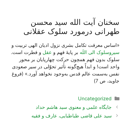
سخنان آیت الله سید محسن
طهرانی درمورد سلوک عقلانی
«اساس معرفت تکامل بشری نزول ادیان الهی تربیت و
سیروسلوک الی اللَه
بر پایۀ فهم و
عقل
و فطرت است.
سلوک بدون فهم همچون حرکت چهارپایان بر محور
واحد است! و ابداً هیچ‌گونه تأثیر تحوّلی در سیر صعودی
نفس به‌سمت عالم قدس به‌وجود نخواهد آورد.» (فروغ
جاوید، ص 7)
دسته‌ها
Uncategorized
ناوبری
جایگاه علمی و معنوی سید هاشم حداد
نوشته‌ها
سید علی قاضی طباطبایی، عارف و فقیه