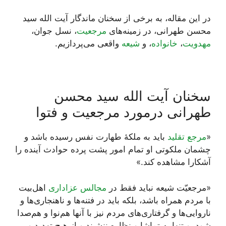
در این مقاله، به برخی از سخنان ماندگار آیت الله سید
محسن طهرانی، در زمینه‌های
مرجعیت
، نسل جوان،
مهدویت
،
خانواده
، و
شیعه
واقعی می‌پردازیم.
سخنان آیت الله سید محسن
طهرانی درمورد مرجعیت و فتوا
«
مرجع تقلید
باید به ملکۀ طهارت نفس رسیده باشد و
چشمان ملکوتى او تمام امور پشت پرده حوادث آینده را
آشکارا مشاهده کند.»
«مرجعیّت شیعه نباید فقط در
مجالس عزاداری
اهل‌بیت
با مردم همراه باشد، بلکه باید در فتنه‌ها و ناهنجاری‌ها و
ناروایی‌ها و گرفتاری‌های مردم نیز با آنها هم‌نوا و هم‌صدا
شود، و تنها به تماشا و نظاره ننشیند و از هیچ تهدید و