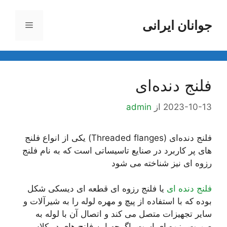
رش
ه
جوانان ایرانی
فهرست
حتوا
فلنج دنده‌ای
2023-10-13
از
admin
فلنج دنده‌ای (Threaded flanges) یکی از انواع فلنج
های پر کاربرد در صنایع تاسیساتی است که به نام فلنج
رزوه ای نیز شناخته می شود
فلنج دنده ای
یا فلنج رزوه ای قطعه ای دیسکی شکل
بوده که با استفاده از پیچ و مهره لوله را به شیرآلات و
سایر تجهیزات متصل می کند و اتصال آن با لوله به
صورت رزوه ای است. اگرچه این فلنج های در کلاس