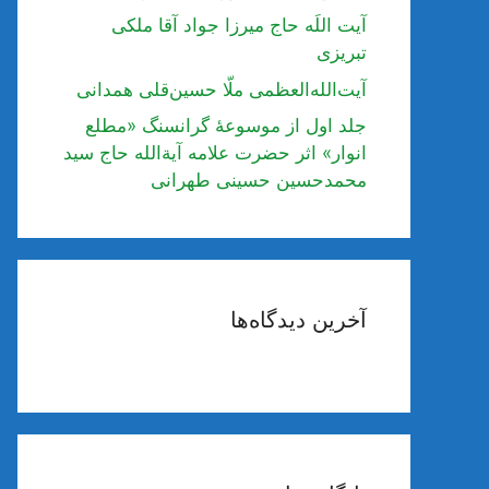
آیت اللَه حاج میرزا جواد آقا ملکی
تبریزی
آیت‌الله‌العظمی ملّا حسین‌قلی همدانی
جلد اول از موسوعۀ گرانسنگ «مطلع
انوار» اثر حضرت علامه آیة‌الله حاج سید
محمدحسین حسینی طهرانی
آخرین دیدگاه‌ها