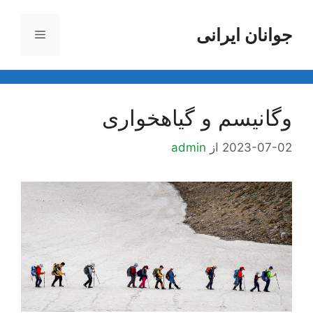
رش
ه
جوانان ایرانی
فهرست
حتوا
وگانیسم و گیاهخواری
2023-07-02
از
admin