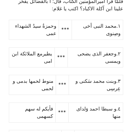
فلمّا قرا أمیرالمؤمنین الکتاب، قال:
أ بالفضآئل یفخر
علینا ابن آکلة الاکباد؟ اکتب یا غلام:
١.محمد النبى أخى
وحمزةُ سیدُ الشهداء
***
وصِنوى
عمى
٢.وجعفر الذى یضحى
یطیرمع الملائکة ابن
***
ویمسى
امى
٣.وبنت محمد سَکنى و
منوط لحمها بدمى و
***
عِرسِى
لحمى
٤.و سبطا احمد وَلداى
فأیکم له سهم
***
منها
کسهمى