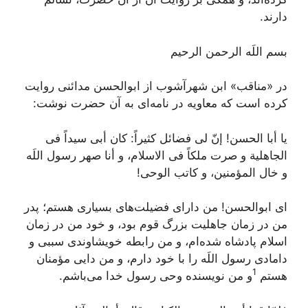
دارند.
بسم اللَه الرحمن الرحیم
‌در «مناقب» ابن شهرآشوب از ابوالحسن مدائنى روایت
کرده است که معاویه در نامه‌اى به آن حضرت نوشت:
یا أبا الحسن! إنّ لى فضائل کثیراً: کان أبى سیداً فى
الجاهلیة و صرت ملکاً فى الاسلام، و أنا صهر رسول اللَه
و خال المؤمنین، و کاتب الوحى!
اى ابوالحسن! من داراى فضیلت‌هاى بسیارى هستم؛ پدر
من در زمان جاهلیت بزرگ قوم بود، و خود من در زمان
اسلام پادشاه شده‌ام، و من رابطه خویشاوندى سببى و
دامادى رسول اللَه را با خود دارم، و من دایى مؤمنان
1
هستم
و من نویسنده وحى رسول خدا مى‌باشم.