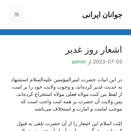
رش
ه
جوانان ایرانی
فهرست
حتوا
اشعار روز غدیر
2023-07-05
از
admin
در این ابیات حضرت امیرالمؤمنین علیه‌السلام استشهاد
به حدیث غدیر کرده‌اند، و وجوب ولایت خود را بر امت،
از لفظ
من کنت مولاه فعلى مولاه
استخراج کرده‌اند،
پس ولایت آن حضرت بر همه امت واجب است که
موجب امامت و امارت و استخلاف مى‌باشد.
امّت اسلام این اشعار را از آن حضرت تلقى به قبول
کرده‌اند، و همگى بر روایت آن از آن حضرت، تسالم