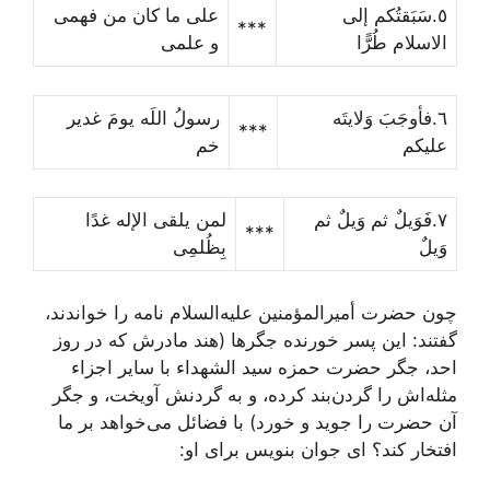
٥.سَبَقتُکم إلى
على ما کان من فهمى
***
الاسلام طُرًّا
و علمى
٦.فأوجَبَ وَلایتَه
رسولُ اللَه یومَ غدیر
***
علیکم
خم
٧.فَوَیلٌ ثم وَیلٌ ثم
لمن یلقى الإله غدًا
***
وَیلٌ
بِظُلمِى
چون حضرت أمیرالمؤمنین علیه‌السلام نامه را خواندند،
گفتند: این پسر خورنده جگرها (هند مادرش که در روز
احد، جگر حضرت حمزه سید الشهداء با سایر اجزاء
مثله‌اش را گردن‌بند کرده، و به گردنش آویخت، و جگر
آن حضرت را جوید و خورد) با فضائل مى‌خواهد بر ما
افتخار کند؟ اى جوان بنویس براى او: