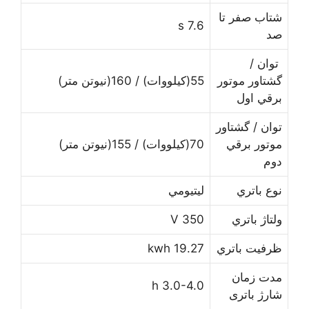
ﺷﺘﺎﺏ ﺻﻔﺮ ﺗﺎ
7.6 s
ﺻﺪ
ﺗﻮﺍﻥ /
ﮔﺸﺘﺎﻭﺭ ﻣﻮﺗﻮﺭ
55(کیلووات) / 160(نیوتن متر)
ﺑﺮﻗﻲ اول
ﺗﻮﺍﻥ / ﮔﺸﺘﺎﻭﺭ
ﻣﻮﺗﻮﺭ ﺑﺮﻗﻲ
70(کیلووات) / 155(نیوتن متر)
دوم
ﻧﻮﻉ ﺑﺎﺗﺮﻱ
ﻟﻴﺘﻴﻮﻣﻲ
ﻭﻟﺘﺎﮊ ﺑﺎﺗﺮﻱ
350 V
ﻇﺮﻓﻴﺖ ﺑﺎﺗﺮﻱ
19.27 kwh
ﻣﺪﺕ ﺯﻣﺎﻥ
3.0-4.0 h
ﺷﺎﺭﮊ ﺑﺎﺗﺮی