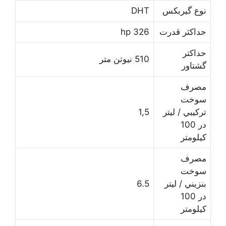
ﻧﻮﻉ ﮔﻴﺮﺑﻜﺲ
DHT
ﺣﺪﺍﻛﺜﺮ ﻗﺪﺭﺕ
326 hp
ﺣﺪﺍﻛﺘﺮ
510 نیوتن متر
ﮔﺸﺘﺎﻭﺭ
ﻣﺼﺮﻑ
ﺳﻮﺧﺖ
ﺗﺮﻛﻴﺒﻲ / لیتر
1,5
در 100
کیلومتر
ﻣﺼﺮﻑ
ﺳﻮﺧﺖ
ﺑﻨﺰﻳﻨﻲ / لیتر
6.5
در 100
کیلومتر