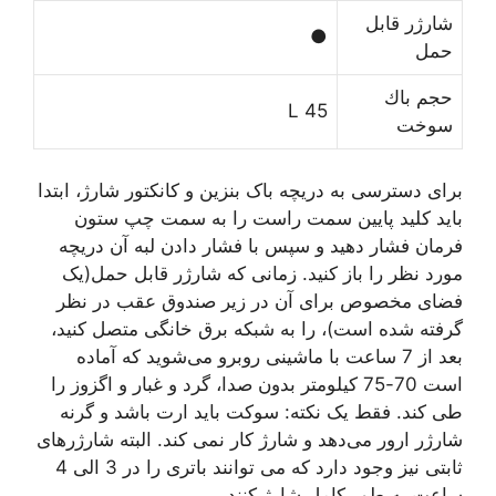
ﺷﺎﺭﮊﺭ ﻗﺎﺑﻞ
●
ﺣﻤﻞ
ﺣﺠﻢ ﺑﺎﻙ
45 L
ﺳﻮﺧﺖ
برای دسترسی به دریچه باک بنزین و کانکتور شارژ، ابتدا
باید کلید پایین سمت راست را به سمت چپ ستون
فرمان فشار دهید و سپس با فشار دادن لبه آن دریچه
مورد نظر را باز کنید. زمانی که شارژر قابل حمل(یک
فضای مخصوص برای آن در زیر صندوق عقب در نظر
گرفته شده است)، را به شبکه برق خانگی متصل کنید،
بعد از 7 ساعت با ماشینی روبرو می‌شوید که آماده
است 70-75 کیلومتر بدون صدا، گرد و غبار و اگزوز را
طی کند. فقط یک نکته: سوکت باید ارت باشد و گرنه
شارژر ارور می‌دهد و شارژ کار نمی کند. البته شارژرهای
ثابتی نیز وجود دارد که می توانند باتری را در 3 الی 4
ساعت به طور کامل شارژ کنند.