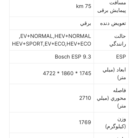
ﻣﺴﺎﻓﺖ
75 km
ﭘﻴﻤﺎﻳﺶ برقی
ﺗﻌﻮﻳﺾ ﺩﻧﺪﻩ
ﺑﺮﻗﻲ
ﺣﺎﻟﺖ
EV+NORMAL,HEV+NORMAL,
ﺭﺍﻧﻨﺪﮔﻲ
HEV+SPORT,EV+ECO,HEV+ECO
Bosch ESP 9.3
ESP
ﺍﺑﻌﺎﺩ (ﻣﻴﻠﻲ
1745 * 1860 * 4722
ﻣﺘﺮ)
ﻓﺎﺻﻠﻪ
ﻣﺤﻮﺭﻱ (ﻣﻴﻠﻲ
2710
ﻣﺘﺮ)
ﻭﺯﻥ
1769
(ﻛﻴﻠﻮﮔﺮﻡ)