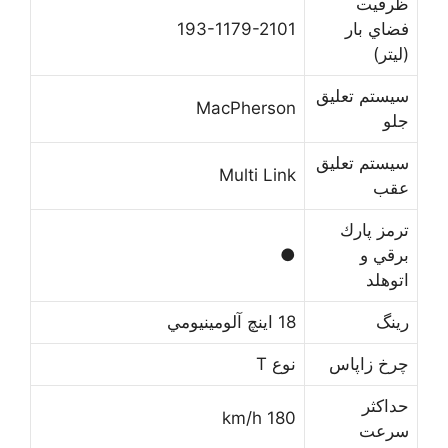
ﻇﺮﻓﻴﺖ
ﻓﻀﺎﻱ ﺑﺎﺭ
193-1179-2101
(ﻟﻴﺘﺮ)
ﺳﻴﺴﺘﻢ ﺗﻌﻠﻴﻖ
MacPherson
ﺟﻠﻮ
ﺳﻴﺴﺘﻢ ﺗﻌﻠﻴﻖ
Multi Link
ﻋﻘﺐ
ﺗﺮﻣﺰ ﭘﺎﺭﻙ
ﺑﺮﻗﻲ ﻭ
●
ﺍﺗﻮﻫﻠﺪ
ﺭﻳﻨﮓ
18 ﺍﻳﻨﭻ ﺁﻟﻮﻣﻴﻨﻴﻮﻣﻲ
ﭼﺮﺥ ﺯﺍﭘﺎﺱ
ﻧﻮﻉ T
ﺣﺪﺍﻛﺜﺮ
180 km/h
ﺳﺮﻋﺖ