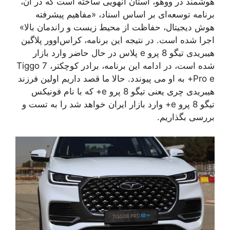
هوشمند در ووهو، استان آنهویی ساخته است که در آن،
برنامه توسعه‌ای بر اساس اسناد، «مفاهیم پیشرفته
هوش دیجیتال، حفاظت از محیط زیست و راندمان بالا»
اجرا شده است. در نتیجه این برنامه، کراس‌اوور پلاگین
هیبریدی تیگو 8 پرو e پلاس در حال حاضر وارد بازار
شده است، در ادامه این برنامه، برادر کوچکتر، Tiggo 7
Pro e+ به او می پیوندد. حالا ما قصد داریم اولین فرزند
هیبریدی چری یعنی تیگو 8 پرو e+ که با نام فونیکس
تیگو 8 پرو e+ وارد بازار ایران خواهد شد را به تست و
بررسی بگذاریم.