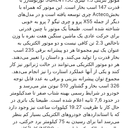
موتور بنزینی 1.5 لیتری SQRE4T15C توربوشارژ با
قدرت 147 اسب بخار است. این موتور که همراه با
بخشActeco چری توسعه یافته است و در مدل‌های
دیگر از جمله X55 پرو و چری تیگو 7 پرو به خوبی
شناخته شده است. طبیعتاً یک موتور با چنین قدرتی
برای حرکت عادی یک ماشین سنگین هفت نفره با وزن
ناخالص 2.3 تن کافی نیست و دو موتور الکتریکی به
عنوان یک تیم مجموعا هر دو پیشرانه برقی 235 اسب
بخار قدرت را تولید می‌کنند. و داستان را تغییر می‌دهند.
هر دو موتور الکتریکی می‌توانند در حالت ژنراتور نیز کار
کنند و یکی از آنها عملکرد استارت را نیز انجام می‌دهد.
مجموع توان پیشرانه بنزینی و برقی به عدد قابل توجه
326 اسب بخار و گشتاور 510 نیوتن متر می‌رسد و
خودرو در شرایط رسمی بهینه شتاب صفر تا صدکیلومتر
در حدود 7,6 ثانیه اعلام شده است. طبیعتا یک باتری در
حال کار با ظرفیت 19.27 کیلووات ساعت نیز وجود دارد
که با استانداردهای خودروهای الکتریکی بسیار کم بنظر
می‌رسد اما برای رسیدن به 75 کیلومتر برد حرکتی، در