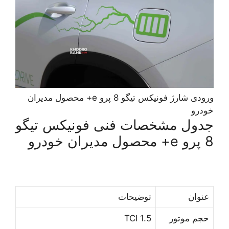
ورودی شارژ فونیکس تیگو 8 پرو e+ محصول مدیران
خودرو
جدول مشخصات فنی فونیکس تیگو
8 پرو e+ محصول مدیران خودرو
ﻋﻨﻮﺍﻥ
ﺗﻮﺿﻴﺤﺎﺕ
ﺣﺠﻢ ﻣﻮﺗﻮﺭ
1.5 TCI