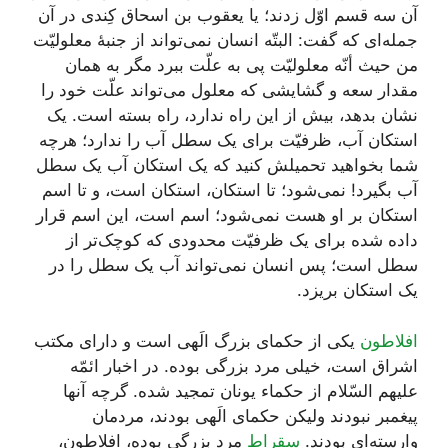
آن سه قسم اوّل زدند؛ یا یعقوب بن اسحاق کِندی در آن
جمله‌ای که گفت: البتّه انسان نمی‌تواند از جنبۀ معلولیّت
من حیث أنّه معلولیّت پی به علّت ببرد مگر به همان
مقدار سعه و گشایشی که معلول می‌تواند علّت خود را
نشان بدهد، بیش از این راه ندارد، راه بسته است. یک
استکان آب، ظرفیّت برای یک سطل آب را ندارد؛ هرچه
شما بخواهید تحمیلش کنید که یک استکان آب یک سطل
آب بگیرد! نمی‌شود؛ تا استکان، استکان است، و تا اسم
استکان بر او هست نمی‌شود؛ اسم است، این اسم قرار
داده شده برای یک ظرفیّت محدودی که کوچک‌تر از
سطل است؛ پس انسان نمی‌تواند آب یک سطل را در
یک استکان بریزد.
افلاطون
یکی از حکمای بزرگ الَهی است و دارای مکتب
اشراق است، خیلی مرد بزرگی بوده. در اخبار ائمّه
علیهم السّلام از حکماء یونان تمجید شده. گرچه آنها
پیغمبر نبودند ولیکن حکمای الَهی بودند، مردمان
وارسته‌ای بودند.
سقراط
مرد بزرگی بوده، افلاطون،