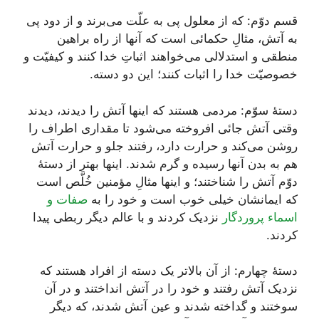
قسم دوّم: که از معلول پی به علّت می‌برند و از دود پی
به آتش، مثالِ حکمائی است که آنها از راه براهین
منطقی و استدلالی می‌خواهند اثباتِ خدا کنند و کیفیّت و
خصوصیّت خدا را اثبات کنند؛ این دو دسته.
دستۀ سوّم: مردمی هستند که اینها آتش را دیدند، دیدند
وقتی آتش جائی افروخته می‌شود تا مقداری اطراف را
روشن می‌کند و حرارت دارد، رفتند جلو و حرارت آتش
هم به بدن آنها رسیده و گرم شدند. اینها بهتر از دستۀ
دوّم آتش را شناختند؛ و اینها مثالِ مؤمنین خُلَّص است
که ایمانشان خیلی خوب است و خود را به
صفات و
اسماء پروردگار
نزدیک کردند و با عالم دیگر ربطی پیدا
کردند.
دستۀ چهارم: از آن بالاتر یک دسته از افراد هستند که
نزدیک آتش رفتند و خود را در آتش انداختند و در آن
سوختند و گداخته شدند و عین آتش شدند، که دیگر