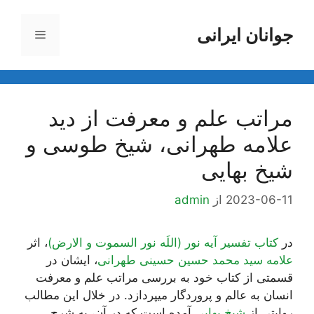
رش
ه
جوانان ایرانی
فهرست
حتوا
مراتب علم و معرفت از دید
علامه طهرانی، شیخ طوسی و
شیخ بهایی
2023-06-11
از
admin
در
کتاب تفسیر آیه نور (اللَه نور السموت و الارض)
، اثر
علامه سید محمد حسین حسینی طهرانی
، ایشان در
قسمتی از کتاب خود به بررسی مراتب علم و معرفت
انسان به عالم و پروردگار میپردازد. در خلال این مطالب
روایتی از
شیخ بهایی
آمده است که در آن، به شرح