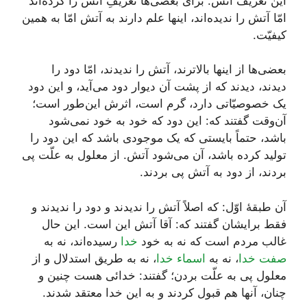
این تعریف آتش. برای بعضی‌ها تعریفِ آتش را کرده‌اند
امّا آتش را ندیده‌اند، اینها علم دارند به آتش امّا به همین
کیفیّت.
بعضی‌ها از اینها بالاترند، آتش را ندیدند، امّا دود را
دیدند، دیدند که از پشت آن دیوار دود می‌آید، و این دود
یک خصوصیّاتی دارد، گرم است، اثرش این‌طور است؛
آن‌وقت گفتند که: این دود که خود به خود نمی‌شود
باشد، حتماً بایستی که یک موجودی باشد که این دود را
تولید کرده باشد، آن می‌شود آتش. از معلول به علّت پی
بردند، از دود به آتش پی بردند.
آن طبقۀ اوّل: که اصلاً آتش را ندیدند و دود را ندیدند و
فقط برایشان گفتند که: آقا آتش این است. این حال
غالب مردم است که نه به خود
خدا
رسیده‌اند، نه به
صفت خدا
، نه به
اسماء خدا
، نه به طریق استدلال و از
معلول پی به علّت بردن؛ گفتند: خدائی هست چنین و
چنان، آنها هم قبول کردند و به این خدا معتقد شدند.