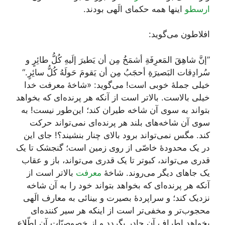
ارسطو
اینها همه حکمای الَهی بودند.
افلاطون می‌گوید:
”إنَّ شاهِقَ المَعرِفَةِ أشمَخُ مِن أن یَطیرَ إلَیهِ کُلُّ طائِرٍ و
سُرادِقات البَصیرَةِ أحجَبُ مِن أن یَقومَ حَولَهُ کُلُّ سائِرٍ.“
خیلی جملۀ خوبی است! می‌گوید: «شاخۀ معرفت خدا
خیلی بالاست. بالاتر است از آنکه هر پرنده‌ای که بخواهد
بتواند به سوی آن شاخه طیران کند؛ این‌طور نیست! به
سوی آن شاخه‌های بلند هر پرنده‌ای نمی‌تواند حرکت
کند. مگس نمی‌تواند برود بالای چنار بنشیند؟! جای این
در یک محدودۀ خاصّی از روی زمین است؛ گنجشک تا یک
قدری می‌تواند، کبوتر تا یک قدری می‌تواند، باز و عقاب
یک جاهای دیگر می‌روند. شاخۀ
معرفت
بالاتر است از
آنکه هر پرنده‌ای که بخواهد بتواند خود را به آن شاخه
نزدیک کند؛ و سراپردۀ بصیرت و بینائی به معارف الَهی
محجوب‌تر و مخفی‌تر است از اینکه هر سیر کننده‌ای
بخواهد اطراف آن چادر بگردد و از خصوصیّات آن اطّلاع