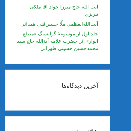
آیت اللَه حاج میرزا جواد آقا ملکی
تبریزی
آیت‌الله‌العظمی ملّا حسین‌قلی همدانی
جلد اول از موسوعۀ گرانسنگ «مطلع
انوار» اثر حضرت علامه آیة‌الله حاج سید
محمدحسین حسینی طهرانی
آخرین دیدگاه‌ها