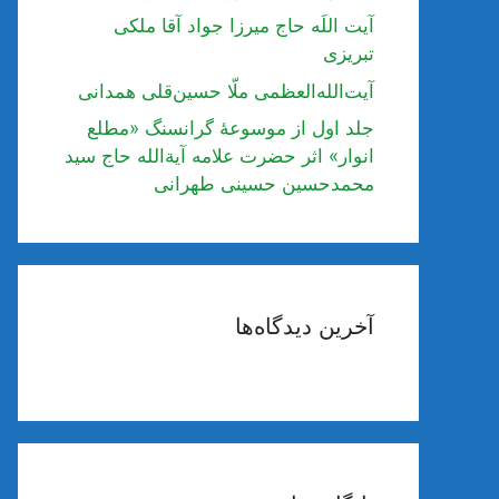
آیت اللَه حاج میرزا جواد آقا ملکی
تبریزی
آیت‌الله‌العظمی ملّا حسین‌قلی همدانی
جلد اول از موسوعۀ گرانسنگ «مطلع
انوار» اثر حضرت علامه آیة‌الله حاج سید
محمدحسین حسینی طهرانی
آخرین دیدگاه‌ها