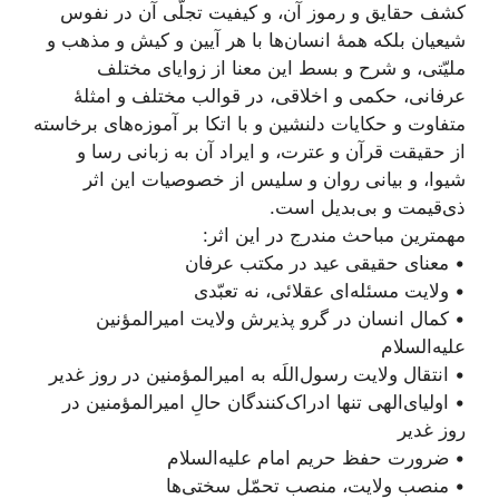
کشف حقایق و رموز آن، و کیفیت تجلّی آن در نفوس
شیعیان بلکه همۀ انسان‌ها با هر آیین و کیش و مذهب و
ملیّتی، و شرح و بسط این معنا از زوایای مختلف
عرفانی، حکمی و اخلاقی، در قوالب مختلف و امثلۀ
متفاوت و حکایات دلنشین و با اتکا بر آموزه‌های برخاسته
از حقیقت قرآن و عترت، و ایراد آن به زبانی رسا و
شیوا، و بیانی روان و سلیس از خصوصیات این اثر
ذی‌قیمت و بی‌بدیل است.
مهمترین مباحث مندرج در این اثر:
• معنای حقیقی عید در مکتب عرفان
• ولایت مسئله‌ای عقلائی، نه تعبّدی
• کمال انسان در گرو پذیرش ولایت امیرالمؤنین
علیه‌السلام
• انتقال ولایت رسول‌اللَه به امیرالمؤمنین در روز غدیر
• اولیای‌الهی تنها ادراک‌کنندگان حالِ امیرالمؤمنین در
روز غدیر
• ضرورت حفظ حریم امام علیه‌السلام
• منصب ولایت، منصب تحمّل سختی‌ها