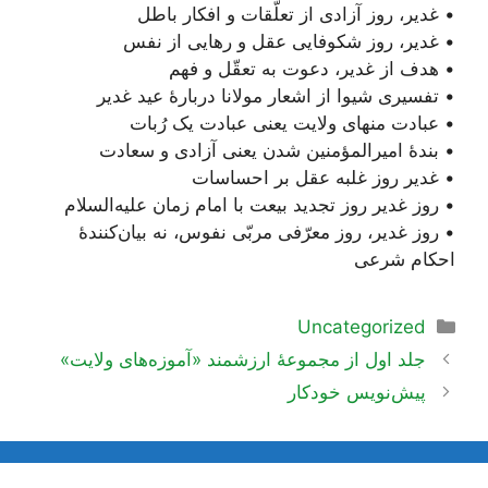
• غدیر، روز آزادی از تعلّقات و افکار باطل
• غدیر، روز شکوفایی عقل و رهایی از نفس
• هدف از غدیر، دعوت به تعقّل و فهم
• تفسیری شیوا از اشعار مولانا دربارۀ عید غدیر
• عبادت منهای ولایت یعنی عبادت یک رُبات
• بندۀ امیرالمؤمنین شدن یعنی آزادی و سعادت
• غدیر روز غلبه عقل بر احساسات
• روز غدیر روز تجدید بیعت با امام زمان علیه‌السلام
• روز غدیر، روز معرّفی مربّی نفوس، نه بیان‌کنندۀ
احکام شرعی
دسته‌ها
Uncategorized
ناوبری
جلد اول از مجموعۀ ارزشمند «آموزه‌های ولایت»
نوشته‌ها
پیش‌نویس خودکار