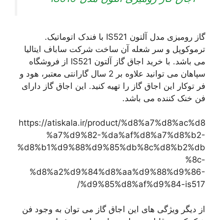
گاز رومیزی مدل آلتون IS521 با فندک اتوماتیک.
ترموکوپل و سر شعله آن ساخت شرکت ساباف ایتالیا
می باشد. با خرید اجاق گاز آلتون IS521 از فروشگاه
سپاهان می توانید علاوه بر 2 سال گارانتی معتبر، هود و
فر توکار این اجاق گاز را تهیه کنید. این اجاق گاز دارای
فن خنک کننده می باشد.
https://atiskala.ir/product/%d8%a7%d8%ac%d8
%a7%d9%82-%da%af%d8%a7%d8%b2-
%d8%b1%d9%88%d9%85%db%8c%d8%b2%db
%8c-
%d8%a2%d9%84%d8%aa%d9%88%d9%86-
%d9%85%d8%af%d9%84-is517/
از دیگر ویژگی های این اجاق گاز می توان به وجود فن