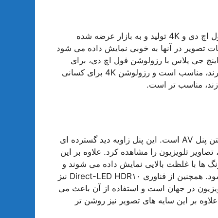
در دو مدل با رزولوشن های فول اچ دی و 4K تولید و به بازار عرضه شده
ات تصویر در آنها به خوبی نمایش داده می شود
نگ ها نیز کیفیت بالایی دارند. با این وجود تلویزیون 50 اینچ جی پلاس با رزولوشن فول اچ دی، برای
کسانی که بیشتر قصد تماشای فیلم و سریال با تلویزیون دارند، مناسب است و رزولوشن 4K برای کسانی
ازند، مناسب تر است.
، داشتن پنل AV است. این پنل زاویه دید گسترده ای
تصاویر تلویزیون را مشاهده کرد. علاوه بر این
رنگ ها با غلظت بالایی نمایش داده می شوند و
تصاویر طبیعی تر و زنده تر از سایر تلویزیون ها دیده می شود. همچنین از فناوری Direct-LED HDR۱۰ نیز
ویزیون در جهان است و استفاده از آن باعث می
لاوه بر این سایه های تصویر نیز روشن تر