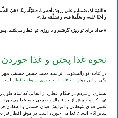
«اللهُمّ لک صُمنا، و علیٰ رزقِک أفطَرنا، فتقبَّلْه مِنّا. ذَهَبَ الظَّماءُ، و
و أعِنّا عَلیه، و سَلِّمنا فیه، و تَسَلَّمْه مِنّا
.
»
«خدایا براى تو روزه گرفتیم و با روزى تو افطار می‌کنیم، پس 
نحوه‌ غذا پختن و غذا خوردن 
یکی از این موارد،
اجتناب از پرخوری در وقت افطار
است.
بسیاری از مردم در هنگام افطار، از آنجایی که تمام طول رو
تهیه کرده و بیش از حد نرمال و طبیعی خود غذا می‌خورند ک
تقلیل قوای شیطانی و افزایش قوای جسمی و اعتقادی فرد رو
سایر ایّام انسان غذا می خورده است در موقع افطار نیز بخو