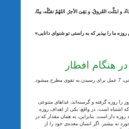
 ابتَلَّت العُروقُ، و بَقِیَ الأجرُ. اللهُمّ تقبَّلْه، مِنّا،
روزه‌ ما را بپذیر که به راستى تو شنوای دانایى»
در هنگام افطار
در کتاب انوارالملکوت، اثر سید محمد حسین حسینی طهرانی، 7 عمل برای رسیدن به تقوی مطرح میشود.
ز را روزه گرفته و گرسنه‌اند، غذاهای متنوعی
ه اشتباه است. در واقع، یکی از اهداف روزه
زه دار است. بنابراین، به همان مقدار که در
رد نه بیشتر. اگر انسان معده‌ی خود را از