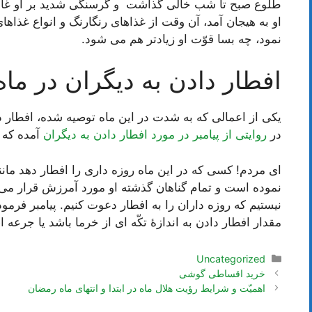
طلوع صبح تا شب خالی گذاشت و گرسنگی شدید بر او غالب 
او به هیجان آمد، آن وقت از غذاهای رنگارنگ و انواع غذاها
نمود، چه بسا قوّت او زیادتر هم می شود.
افطار دادن به دیگران در ما
یکی از اعمالی که به شدت در این ماه توصیه شده، افطار د
در
روایتی از پیامبر در مورد افطار دادن به دیگران
آمده که 
ای مردم! کسی که در این ماه روزه داری را افطار دهد مانن
نموده است و تمام گناهان گذشته او مورد آمرزش قرار می گ
نیستیم که روزه داران را به افطار دعوت کنیم. پیامبر فرمو
مقدار افطار دادن به اندازۀ تکّه ای از خرما باشد یا جرعه ا
دسته‌ها
Uncategorized
ناوبری
خرید اقساطی گوشی
نوشته‌ها
اهمیّت و شرایط رؤیت هلال ماه در ابتدا و انتهای ماه رمضان