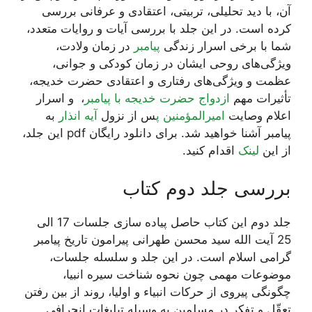
آن، با دید تحلیلی، تربیتی، اعتقادی و عرفانی بررسی
کرده است. در این جلد با بررسی آیات و روایات متعدد،
شما با برخی اسرار زندگی
پیامبر
در زمان ولادت،
ویژگی‌های روحی ایشان در زمان کودکی و جوانی،
عظمت و ویژگی‌های رفتاری و اعتقادی حضرت خدیجه،
تأثیرات مهم
ازدواج حضرت خدیجه با پیامبر
، و اسرار
اعلام وصایت
امیرالمؤمنین پ
س از نزول
آیه انذار
به
پیامبر آشنا خواهید شد. برای دانلود رایگان pdf این جلد،
از این
لینک
اقدام کنید.
بررسی جلد دوم کتاب
جلد دوم این کتاب حاصل پیاده سازی جلسات 17 الی
25 آیت الله سید محسن طهرانی پیرامون تاریخ پیامبر
گرامی اسلام است. در این جلد و سلسله جلسات،
موضوعات مهمی چون نحوه شناخت سیره انبیا،
چگونگی پیروی از حرکات انبیاء و اولیا، روند از بین رفتن
تعقّل و تفکر در مسلمین به وسیله تبلیغات انحرافی