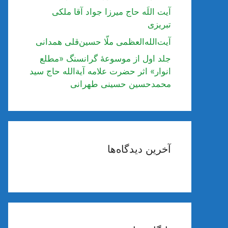
آیت اللَه حاج میرزا جواد آقا ملکی
تبریزی
آیت‌الله‌العظمی ملّا حسین‌قلی همدانی
جلد اول از موسوعۀ گرانسنگ «مطلع
انوار» اثر حضرت علامه آیة‌الله حاج سید
محمدحسین حسینی طهرانی
آخرین دیدگاه‌ها