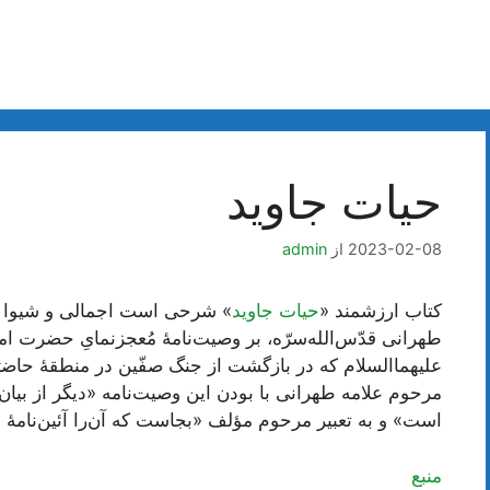
حیات جاوید
2023-02-08
از
admin
کتاب ارزشمند «
حیات جاوید
» شرحی است اجمالی و شیوا 
طهرانی قدّس‌الله‌سرّه، بر وصیت‌نامۀ مُعجز‌نمایِ حضرت
علیهما‌السلام که در بازگشت از جنگ صفّین در منطقۀ حاضرَین
مرحوم علامه طهرانی با بودن این وصیت‌نامه «دیگر از بیان
است» و به تعبیر مرحوم مؤلف «بجاست که آن‌را آئین‌نامۀ فل
منبع