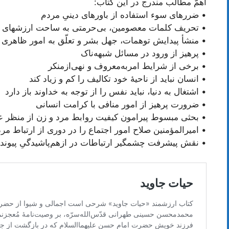
اهمّ مطالب مندرج در این کتاب:
• ضررهای سوء استفاده از باورهای دینیِ مردم
• تحریف کلمات معصومین، بی‌حرمتی به ساحت ارزشهای و
• منشأ پیدایش توهمات، جهل بشر و تعلّق به امور ظاهر
• پرهیز از ورود در مسائل شبهه‌ناک
• برخی از شرایط امر‌به‌معروف و نهی‌از‌منکر
• انسان نباید از ناحیۀ خود تکالیف را کم و زیاد کند
• اشتغال به دنیا، نباید نفس را از توجه به خداوند باز دارد
• ضرورت پرهیز از امور منافی با کرامت انسانی
• بحثی مبسوط پیرامون کیفیت روابط مرد و زن از منظر ع
• امیرالمؤمنین صلاح امور اجتماع را در دوری از ارتباط مرد
• نقش پیشرفت چشمگیر ارتباطات در ازهم‌پاشیدگیِ پیوند