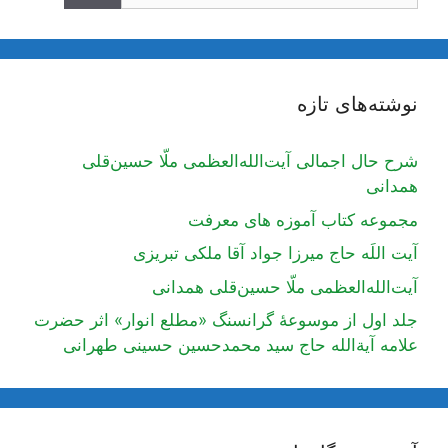
نوشته‌های تازه
شرح حال اجمالی آیت‌الله‌العظمی ملّا حسین‌قلی
همدانی
مجموعه کتاب آموزه های معرفت
آیت اللَه حاج میرزا جواد آقا ملکی تبریزی
آیت‌الله‌العظمی ملّا حسین‌قلی همدانی
جلد اول از موسوعۀ گرانسنگ «مطلع انوار» اثر حضرت
علامه آیة‌الله حاج سید محمدحسین حسینی طهرانی