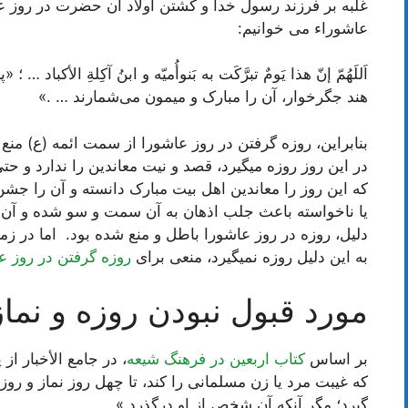
غلبه بر فرزند رسول خدا و کشتن اولاد آن حضرت در روز عاش
عاشوراء می خوانیم:
اَللَهُمّ إنّ هذا یَومٌ تبرَّکَت به بَنوأُمیّه و ابنُ آکِلةِ الأکبا
هند جگرخوار، آن را مبارک و میمون می‌شمارند … .»
بنابراین، روزه گرفتن در روز عاشورا از سمت ائمه (ع) من
در این روز روزه میگیرد، قصد و نیت معاندین را ندارد و حتی 
که این روز را معاندین اهل بیت مبارک دانسته و آن را ج
یا ناخواسته باعث جلب اذهان به آن سمت و سو شده و آن 
دلیل، روزه در روز عاشورا باطل و منع شده بود. اما در ز
به این دلیل روزه نمیگیرد، منعی برای
روزه گرفتن در روز ع
مورد قبول نبودن روزه و نماز تا 40 روز در اثر
بر اساس
کتاب اربعین در فرهنگ شیعه
، در جامع الأخبار ا
که غیبت مرد یا زن مسلمانی را کند، تا چهل روز نماز و روز
گیرد؛ مگر آنکه آن شخص از او درگذرد.»