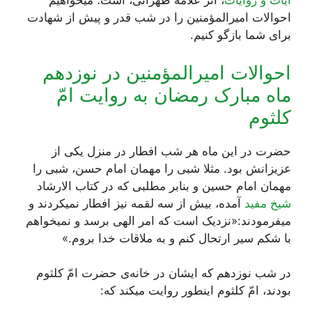
آیات و روایات
، اثر علامه طهرانی، است؛ میخواهیم
احوالات امیرالمؤمنین را در شب قدر و پیش از شهادت
برای شما بازگو کنیم.
احوالات امیرالمؤمنین در نوزدهم
ماه مبارک رمضان به روایت امّ
کلثوم
حضرت در این ماه هر شب افطار در منزل یکی از
عزیزانش بود. مثلا شبی را مهمان امام حسن، شبی را
مهمان امام حسین و بنابر مطلبی که در کتاب الارشاد
شیخ مفید
آمده، بیش از سه لقمه نیز افطار نمیکردند و
میفرمودند:«نزدیک است که امر الهی برسد و نمیخواهم
با شکم سیر ارتحال کنم و به ملاقات خدا بروم.»
در شب نوزدهم که ایشان در خانه‌ی حضرت امّ کلثوم
بودند، امّ کلثوم اینطور روایت میکند که: