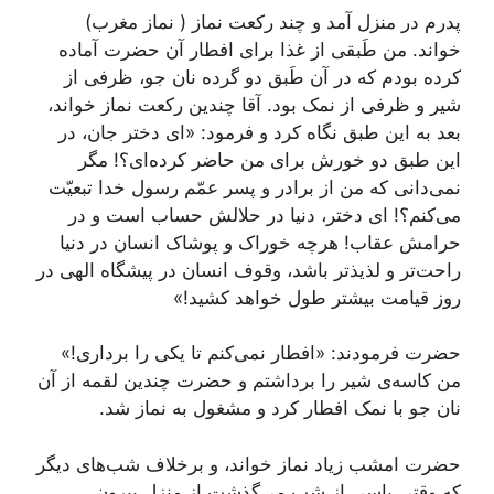
پدرم در منزل آمد و چند رکعت نماز ( نماز مغرب)
خواند. من طَبقی از غذا برای افطار آن حضرت آماده
کرده بودم که در آن طَبق دو گرده نان جو، ظرفی از
شیر و ظرفی از نمک بود. آقا چندین رکعت نماز خواند،
بعد به این طبق نگاه کرد و فرمود: «ای دختر جان، در
این طبق دو خورش برای من حاضر کرده‌ای؟! مگر
نمی‌دانی که من از برادر و پسر عمّم رسول خدا تبعیّت
می‌کنم؟! ای دختر، دنیا در حلالش حساب است و در
حرامش عقاب! هرچه خوراک و پوشاک انسان در دنیا
راحت‌تر و لذیذتر باشد، وقوف انسان در پیشگاه الهی در
روز قیامت بیشتر طول خواهد کشید!»
حضرت فرمودند: «افطار نمی‌کنم تا یکی را برداری!»
من کاسه‌ی شیر را برداشتم و حضرت چندین لقمه از آن
نان جو با نمک افطار کرد و مشغول به نماز شد.
حضرت امشب زیاد نماز خواند، و برخلاف شب‌های دیگر
که وقتی پاسی از شب می‌گذشت از منزل بیرون