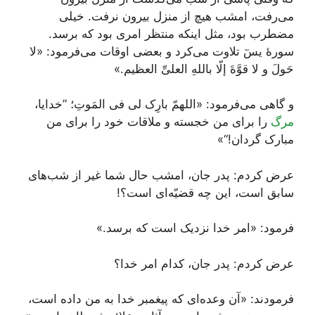
می‌رفت، امشب هیچ از منزل بیرون نرفت. خیلی
مضطرب بود، مثل اینکه منتظر امری بود که برسد.
سورۀ یسٓ تلاوت می‌کرد و بعضی اوقات می‌فرمود: «لا
حَولَ و لا قوَّةَ إلّا باللهِ العلیِّ العظیم.»
و گاهی می‌فرمود: «اللهمّ بارِک لی فی المَوتِ؛ ”خدایا،
مرگ
را برای من خجسته و ملاقات خود را برای من
مبارک گردان!“»
عرض کردم: پدر جان، امشب حال شما غیر از شب‌های
سابق است، این چه قضیّه‌ای است؟!
فرمود: «امر خدا نزدیک است که برسد.»
عرض کردم: پدر جان، کدام امر خدا؟
فرمودند: «آن وعده‌ای که پیغمبر خدا به من داده است،