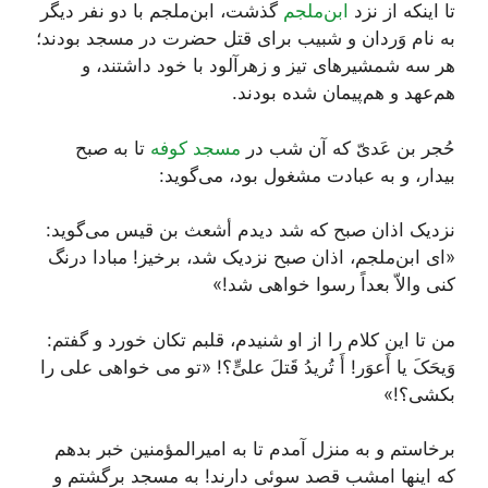
تا اینکه از نزد
ابن‌ملجم
گذشت، ابن‌ملجم با دو نفر دیگر
به نام وَردان و شبیب برای قتل حضرت در مسجد بودند؛
هر سه شمشیرهای تیز و زهرآلود با خود داشتند، و
هم‌عهد و هم‌پیمان شده بودند.
حُجر بن عَدیّ که آن شب در
مسجد کوفه
تا به صبح
بیدار، و به عبادت مشغول بود، می‌گوید:
نزدیک اذان صبح که شد دیدم أشعث بن قیس می‌گوید:
«ای ابن‌ملجم، اذان صبح نزدیک شد، برخیز! مبادا درنگ
کنی والاّ بعداً رسوا خواهی شد!»
من تا این کلام را از او شنیدم، قلبم تکان خورد و گفتم:
وَیحَکَ یا أَعوَر! أَ تُریدُ قَتلَ علیٍّ؟! «تو می خواهی علی را
بکشی؟!»
برخاستم و به منزل آمدم تا به امیرالمؤمنین خبر بدهم
که اینها امشب قصد سوئی دارند! به مسجد برگشتم و