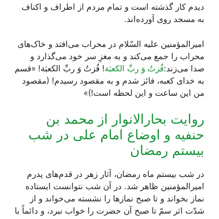
دیدم کار گذشته است و تمام مردم از اطراف و اکناف
به مسجد روی آورده‌اند.
امیرالمؤمنین علیه السّلام در محراب می‌افتد و خاک‌های
محراب را جمع می‌کند و به مغزِ سر خود می‌گذارد و
صدا می‌زند:
فُزتُ وَ ربِّ الکعبَة
! فُزتُ وَ ربِّ الکعبَة! «قسم
به خدای کعبه، فائز شدم و به مقصود رسیدم! (مقصود
من این ساعت و این لحظه است!)»
روایت بحارالانوار از محمد بن
حنفیه و اوضاع امام علی در شب
بیستم رمضان
در شب بیستم ماه رمضان، آثار زهر در قدم‌های پدرم
امیرالمؤمنین ظاهر شد. در آن شب نتوانست ایستاده
نماز بخواند و تا صبح نمازها را نشسته می‌خواند و از
شدّت اثر سمّ تا صبح آن حضرت را خواب نبرد، و دائماً با