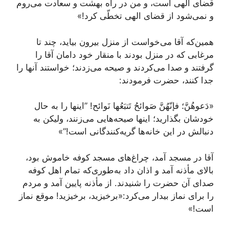
قضای الهی است، و من در راه بهشت و سعادت می‌روم
و نمی‌شود از قضای الهی تخطّی کرد!»
همین‌که آقا می‌خواست از منزل بیرون بیاید، چند تا
مرغابی که در منزل بودند با منقار خود دامان آقا را
گرفتند و صدا می‌کردند و صیحه می‌زدند؛ خواستند آنها را
جدا کنند، حضرت فرمودند:
«دَعوهُنَّ؛ فإنّهُنَّ صَوائحُ تَتبَعُها نَوائح! ”اینها را به حال
خودشان بگذارید؛ اینها صیحه‌هایی می‌زنند، ولیکن به
دنبالش در این خانه‌ها گریه‌کنندگانی است!“»
آقا در مسجد آمد، چراغ‌های مسجد کوفه خاموش بود،
بالای مأذنه آمد و اذان داد به‌طوری‌که تمام اهل کوفه
صدای آن حضرت را شنیدند. از مأذنه پایین آمد و مردم
را برای نماز بیدار می‌کرد:«برخیزید، برخیزید! موقع نماز
است!»