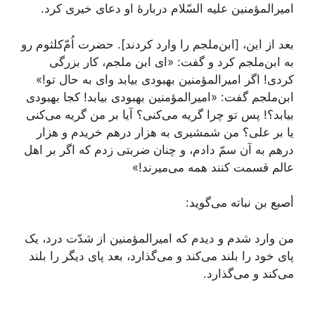
امیرالمؤمنین علیه السّلام دربارۀ او دعای خیری کرد.
بعد از این، [ابن‌ملجم را وارد کردند]. حضرت اُمّ‌کلثوم رو
به ابن‌ملجم کرد و گفت: «ای ابن ملجم، کار بزرگی
کردی! اگر امیرالمؤمنین بهبودی بیابد وای به حال تو!»
ابن‌ملجم گفت: «امیرالمؤمنین بهبودی بیابد! کجا بهبودی
بیابد؟! پس تو چرا گریه می‌کنی؟ آیا بر من گریه می‌کنی
یا بر علی؟ من شمشیری به هزار درهم خریدم و هزار
درهم به آن سمّ دادم، و چنان ضربتی زدم که اگر بر اهل
عالم قسمت کنند همه می‌میرند!»
أصبع بن نباته می‌گوید:
من وارد شدم و دیدم که امیرالمؤمنین از شدّت درد، یک
پای خود را بلند می‌کند و می‌گذارد، بعد پای دیگر را بلند
می‌کند و می‌گذارد.