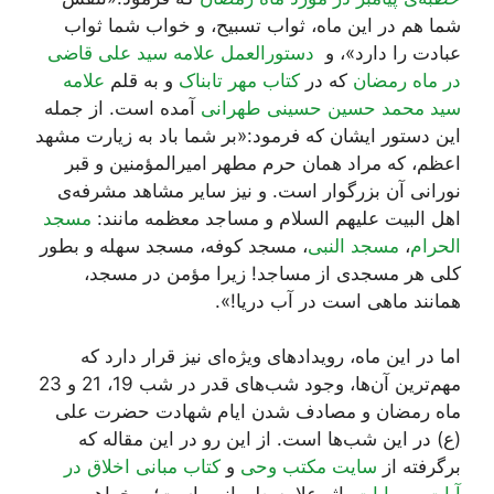
شما هم در این ماه، ثواب تسبیح، و خواب شما ثواب
عبادت را دارد»، و
دستورالعمل علامه سید علی قاضی
در ماه رمضان
که در
کتاب مهر تابناک
و به قلم
علامه
سید محمد حسین حسینی طهرانی
آمده است. از جمله
این دستور ایشان که فرمود:«بر شما باد به زیارت مشهد
اعظم، که مراد همان حرم مطهر امیرالمؤمنین و قبر
نورانی آن بزرگوار است. و نیز سایر مشاهد مشرفه‌ی
اهل البیت علیهم السلام و مساجد معظمه مانند:
مسجد
الحرام
،
مسجد النبی
، مسجد کوفه، مسجد سهله و بطور
کلی هر مسجدی از مساجد! زیرا مؤمن در مسجد،
همانند ماهی است در آب دریا!».
اما در این ماه، رویدادهای ویژه‌ای نیز قرار دارد که
مهم‌ترین آن‌ها، وجود شب‌های قدر در شب 19، 21 و 23
ماه رمضان و مصادف شدن ایام شهادت حضرت علی
(ع) در این شب‌ها است. از این رو در این مقاله که
برگرفته از
سایت مکتب وحی
و
کتاب مبانی اخلاق در