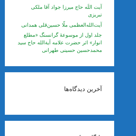
آیت اللَه حاج میرزا جواد آقا ملکی
تبریزی
آیت‌الله‌العظمی ملّا حسین‌قلی همدانی
جلد اول از موسوعۀ گرانسنگ «مطلع
انوار» اثر حضرت علامه آیة‌الله حاج سید
محمدحسین حسینی طهرانی
آخرین دیدگاه‌ها