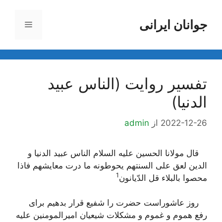
رش
ه
جوانان ایرانی
فهرست
حتوا
تفسير روايت (الناس عبيد
الدنيا)
2022-12-26
از
admin
قال مولانا الحسین علیه السلام الناس عبید الدنیا و
الدین لعق علی السنتهم یحوطونه ما درت معایشهم فاذا
1
محصوا بالبلاء قل الدّیانون‌
روز عاشوراست حضرت را شفیع قرار بدهیم برای
رفع هموم و غموم و مشکلات شیعیان امیرالمومنین علیه