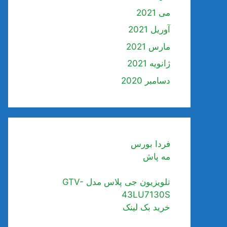
می 2021
آوریل 2021
مارس 2021
ژانویه 2021
دسامبر 2020
فردا بورس
مه پاش
تلویزیون جی پلاس مدل GTV-
43LU7130S
خرید بک لینک