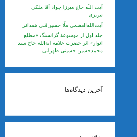
آیت اللَه حاج میرزا جواد آقا ملکی
تبریزی
آیت‌الله‌العظمی ملّا حسین‌قلی همدانی
جلد اول از موسوعۀ گرانسنگ «مطلع
انوار» اثر حضرت علامه آیة‌الله حاج سید
محمدحسین حسینی طهرانی
آخرین دیدگاه‌ها