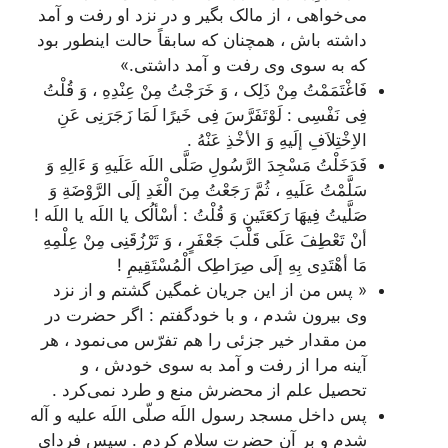
می‌خواهی ، از مالک بگیر و در نزد او رفت و آمد
داشته باش ، همچنان که سابقاً حالت اینطور بود
که به سوی وی رفت و آمد داشتی.»
فَاغْتَمَمْتُ مِنْ ذَلِک ، وَ خَرَجْتُ مِنْ عِنْدِهِ ، وَ قُلْتُ
فِی نَفْسِی : لَوْتَفَرَّسَ فِی خَیرًا لَمَا زَجَرَنِی عَنِ
الاِخْتِلاَفِ إلَیهِ وَ الأخْذِ عَنْهُ .
فَدَخَلْتُ مَسْجِدَ الرَّسُولِ صَلَّی اللَه عَلَیهِ وَ ءَ‌الِهِ وَ
سَلَّمْتُ عَلَیهِ ، ثُمَّ رَجَعْتُ مِنَ الْغَدِ إلَی الرَّوْضَةِ وَ
صَلَّیتُ فِیهَا رَکعَتَینِ وَ قُلْتُ : أسْألُک یا اللَه یا اللَه !
أنْ تَعْطِفَ عَلَی قَلْبَ جَعْفَرٍ ، وَ تَرْزُقَنِی مِنْ عِلْمِهِ
مَا أهْتَدِی بِهِ إلَی صِرَاطِک الْمُسْتَقِیمِ
!
« پس من از این جریان غمگین گشتم و از نزد
وی بیرون شدم ، و با خودگفتم : اگر حضرت در
من مقدار خیر جزئی را هم تفرّس می‌نمود ، هر
آینه مرا از رفت و آمد به سوی خودش ، و
تحصیل علم از محضرش منع و طرد نمی‌کرد .
پس داخل مسجد رسول اللَه صلّی اللَه علیه و آله
شدم و بر آن حضرت سلام کردم . سپس فردای