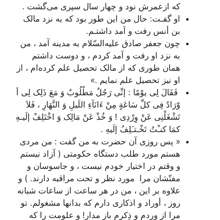
که ازعمرش نود و چهار سال سپری می‌گشت .
او گفـت: حال من این طور بود که به نزد مالک
بن أنس رفت و آمد داشتـم.
چون جعفر صادق علیه‌السّلام به مدینه آمد ، من
به نزد او رفت و آمد کردم ، و دوست داشتم
همان طوری که از مالک تحصیل علم کرده‌ام ، از
او نیز تحصیل علم نمایم .»
فَقَالَ لِی یوْمًا : إنِّی رَجُلٌ مَطْلُوبٌ وَ مَعَ ذَلِک لِی أ
وْرَادٌ فِی کلِّ سَاعَةٍ مِنْ ءَ‌انَآءِ اللَیلِ وَ النَّهَارِ ، فَلاَ
تَشْغَلْنِی عَنْ وِرْدِی ! وَ خُذْ عَنْ مَالِک وَ اخْتَلِفْ إلَیـهِ
کمَا کنـْتُ تَخْـتـَلِفُ إلَیهِ .
« پس روزی آن حضرت به من گفت : من مردی
هستم مورد طلب دستگاه حکومتی ( آزاد نیستم
و وقتم در اختیار خودم نیست ، و جاسوسان و
مفتّشان مرا مورد نظر و تحت مراقبه دارند. ) و
علاوه بر این ، من در هر ساعت از ساعات شبانه
روز ، أوراد و اذکاری دارم که بدانها مشغولم. تو
مرا از وِردم و ذِکرم باز مدار! و علومت را که