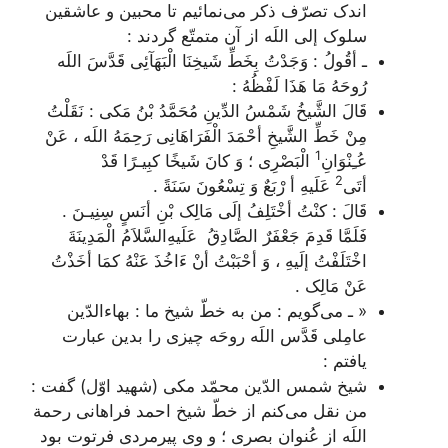
اندک تصرّف ذکر می‌نمائیم تا محبین و عاشقین
سلوک إلی اللَه از آن متمتّع گردند :
ـ أقُولُ : وَجَدْتُ بِخَطِّ شَیخِنَا الْبَهَآئِی قَدَّسَ اللَه
رُوحَهُ مَا هَذَا لَفْظُهُ :
قَالَ الشَّیخُ شَمْسُ الدِّینِ مُحَمَّدُ بْنُ مَکی : نَقَلْتُ
مِنْ خَطِّ الشَّیخِ أحْمَدَ الْفَرَاهَانِی رَحِمَهُ اللَه ، عَنْ
1
عُـِنْوَانِ
الْبَصْرِی ؛ وَ کانَ شَیخًا کبِیـرًا قَدْ
2
أتَی
عَلَیهِ أ رْبَعٌ وَ تِسْعُونَ سَنَةً .
قَالَ : کنْتُ أخْتَلِفُ إلَی مَالِک بْنِ أنَسٍ سِنِیـنَ .
فَلَمَّا قَدِمَ جَعْفَرٌ الصَّادِقُ عَلَیهِ‌السَّلاَمُ الْمَدِینَةَ
اخْتَلَفْتُ إلَیهِ ، وَ أحْبَبْتُ أنْ ءَ‌اخُذَ عَنْهُ کمَا أخَذْتُ
عَنْ مَالِک
.
« ـ می‌گویم : من به خطّ شیخ ما : بهاء‌الدّین
عامِلی قَدَّس اللَه روحَه چیزی را بدین عبارت
یافتم :
شیخ شمس الدّین محمّد مکی (شهید اوّل) گفت :
من نقل می‌کنم از خطّ شیخ احمد فراهانی رحمة
اللَه از عُنوان بصری ؛ و وی پیرمردی فرتوت بود