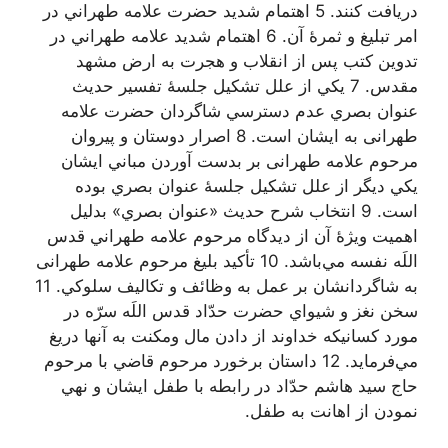
دريافت كنند. 5 اهتمام شديد حضرت علامه طهراني در
امر تبليغ و ثمرۀ آن. 6 اهتمام شديد علامه طهراني در
تدوين كتب پس از انقلاب و هجرت به ارض مشهد
مقدس. 7 يكي از علل تشكيل جلسۀ تفسير حديث
عنوان بصري عدم دسترسي شاگردان حضرت علامه
طهرانی به ايشان است. 8 اصرار دوستان و پيروان
مرحوم علامه طهرانی بر بدست آوردن مباني ایشان
يكي ديگر از علل تشكيل جلسۀ عنوان بصري بوده
است. 9 انتخاب شرح حديث «عنوان بصري» بدليل
اهميت ويژۀ آن از ديدگاه مرحوم علامه طهراني قدس
اللَه نفسه مي‌باشد. 10 تأكيد بليغ مرحوم علامه طهرانی
به شاگردانشان بر عمل به وظائف و تكاليف سلوكي. 11
سخن نغز و شيواي حضرت حدّاد قدس اللَه سرّه در
مورد كسانيكه خداوند از دادن مال ومكنت به آنها دريغ
مي‌فرمايد. 12 داستان برخورد مرحوم قاضي با مرحوم
حاج سيد هاشم حدّاد در رابطه با طفل ايشان و نهي
نمودن از اهانت به طفل.