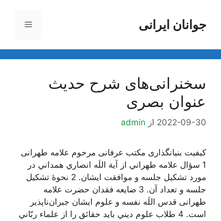
رش
ه
جوانان ایرانی
فهرست
حتوا
سخنرانی‌های شرح حدیث
عنوان بصری
2022-09-30
از
admin
کیفیت بنیانگذاری مکتب عرفانی مرحوم علامه طهرانی
1 سؤال علامه طهراني از آية اللَه انصاري همداني در
مورد تشكيل جلسه و موافقت ايشان. 2 نحوۀ تشكيل
جلسه و تعداد آن. 3 ضايعه فقدان حضرت علامه
طهرانی قدس اللَه نفسه و علوم ايشان جبران‌ناپذير
است. 4 طلاب علوم ديني بايد حقائق را از علماء ربّاني