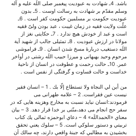
باشد. 4ـ شهادت به عبودیت پیغمبر صلی اللَه علیه و آله
وسلم مقدّم بر شهادت به رسالت اوست . 5ـ بدون
عبودیت حکومت بر مسلمین حکومت کفر است . 6ـ
علّت ولایت فقیه در زمان غیبت ، عبد بودن ولیّ فقیه
است و عبد از خودش هیچ ندارد . 7ـ حکایتی نغز از
مولانا در ارزش عبودیت . 8ـ تمثیلی جالب از شهید آیة
اللَه دستغیب دربارۀ مسخ شدن انسان . 9ـ فراموشی
مرحوم وحید بهبهانی و میرزا حبیب اللَه رشتی در أواخر
عمر. 10ـ حالت رحمت و عطوفت در انسان از ناحیۀ
خداست و حالت قساوت و گرفتگی از نفس است .
من أين لي النجاة ولا تستطاع إلّا بك . 1 – انسان فقیر
نیست عین فقراست. 2 – علامه طهرانی می
فرمودند:انسان نباید نسبت به مخارج وهزینه هایی که در
سفر حج انجام می دهد،منّتی بر خدا قرار دهد. 3 – بیان
معناي «الحمداللَه» 4 – دعاي ابوحمزه ثمالی يك كتاب
تربيتي و دستور سلوكي است. 5 – سلوك يعني تحقق
بخشيدن به مطالبي كه جبنۀ واقعي دارند، چه سالك آن