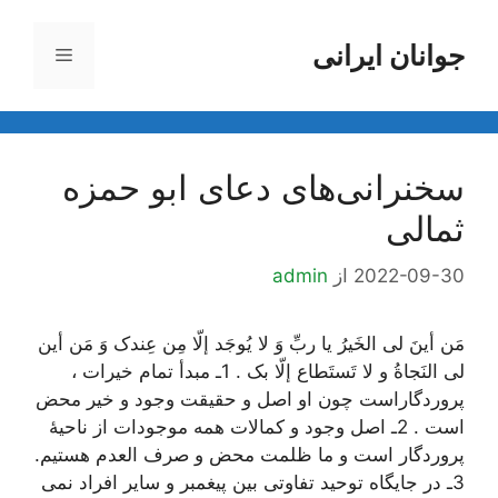
رش
ه
جوانان ایرانی
فهرست
حتوا
سخنرانی‌های دعای ابو حمزه
ثمالی
2022-09-30
از
admin
مَن أینَ لی الخَیرُ یا ربِّ وَ لا یُوجَد إلّا مِن عِندک وَ مَن أین
لی النَجاةُ و لا تَستَطاع إلّا بک . 1ـ مبدأ تمام خیرات ،
پروردگاراست چون او اصل و حقیقت وجود و خیر محض
است . 2ـ اصل وجود و کمالات همه موجودات از ناحیۀ
پروردگار است و ما ظلمت محض و صرف العدم هستیم.
3ـ در جایگاه توحید تفاوتی بین پیغمبر و سایر افراد نمی