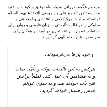
مرحوم علّامه طهرانى به واسطه توفيق سكونت در عتبه
مقدّسه ثامن الحجج على بن موسى الرّضا علیهما السلام
توانستند مباحث مهمّ كلامى و اعتقادى و اجتماعى و
سلوكى را در قالب تأليفاتى به زبان فارسى و روان براى
استفاده عموم به رشته تحرير در آورند و همگان را بر
سر سفره عامّ إنعام الهى گردآورند
و خود بارها می‌فرمودند:
هركس به اين تأليفات توجّه و تأمّل نمايد
و به مضامين آن عمل كند، قطعاً برايش
فتح باب خواهد شد و به سوى عوالم
قدس رهسپار خواهد گرديد.