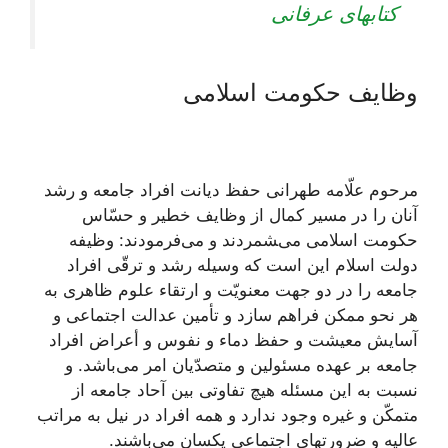
کتابهای عرفانی
وظایف حکومت اسلامی
مرحوم علّامه طهرانى حفظ ديانت افراد جامعه و رشد
آنان را در مسير كمال از وظايف خطير و حسّاس
حكومت اسلامى می‌‍‏شمردند و می‌فرمودند: وظيفه
دولت اسلام اين است كه وسيله رشد و ترقّى افراد
جامعه را در دو جهت معنويّت و ارتقاء علوم ظاهرى به
هر نحو ممكن فراهم سازد و تأمين عدالت اجتماعى و
آسايش معيشت و حفظ دماء و نفوس و أعراض افراد
جامعه بر عهده مسئولين و متصدّيان امر می‌‏باشد. و
نسبت به اين مسئله هيچ تفاوتى بين آحاد جامعه از
متمكّن و غيره وجود ندارد و همه افراد در نيل به مراتب
عاليه و ضرورت‏هاى اجتماعى يكسان می‌‏باشند.