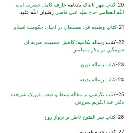
20-
کتاب مهر تابناک
يادنامه
عارف کامل حضرت آیت
اللَه العظمی حاج سیّد علی قاضی
رضوان اللَه علیه
21-
کتاب وظیفه فرد مسلمان در احیای حكومت اسلام
22-کتاب
رساله نکاحیه: کاهش جمعیت، ضربه ای
سهمگین بر پیکر مسلمین
23-
کتاب رساله نوین
24-
کتاب رساله بدیعه
25-
کتاب نگرشی بر مقاله بسط و قبض تئوریک شریعت
دکتر عبد الکریم سروش
26-
کتاب سر الفتوح ناظر بر پرواز روح
27-کتاب هدیه غدیریه