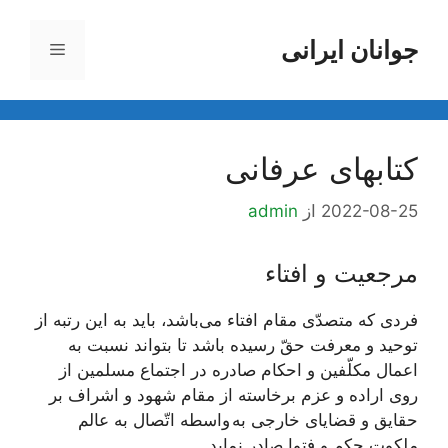
رش
ه
جوانان ایرانی
فهرست
حتوا
کتابهای عرفانی
2022-08-25
از
admin
مرجعیت و افتاء
فردى كه متصدّى مقام افتاء می‌‏باشد، بايد به اين رتبه از
توحيد و معرفت حقّ رسيده باشد تا بتواند نسبت به
اعمال مكلّفين و احكام صادره در اجتماع مسلمين از
روى اراده و عزم برخاسته از مقام شهود و اشراف بر
حقايق و قضاياى خارجى به واسطه اتّصال به عالم
ملكوت حكم و فتوا صادر نمايد.