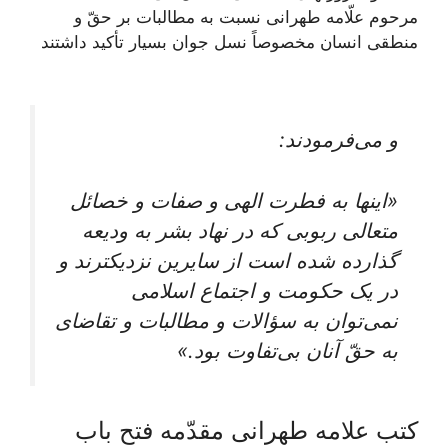
مرحوم علّامه طهرانی نسبت به مطالبات بر حقّ و
منطقى انسان مخصوصاً نسل جوان بسيار تأكيد داشتند
و می‌فرمودند:
«اينها به فطرت الهى و صفات و خصائل
متعالى ربوبى كه در نهاد بشر به وديعه
گذارده شده است از سايرين نزديک‏ترند و
در يک حكومت و اجتماع اسلامى
نمی‌‏توان به سؤالات و مطالبات و تقاضاى
به حقّ آنان بی‌‏تفاوت بود.»
کتب علامه طهرانی مقدّمه فتح باب