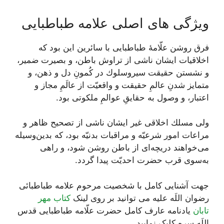
ویژگی های اصلی علامه طباطبایی
فرق روشن علّامۀ طباطبایى با سائرين اين بود كه
اخلاقيات ايشان ناشى از تراوش باطن، و بصيرت ضمير،
و نشستن حقيقت سيروسلوك در كُمونِ دل و ذهن، و
متمايز شدنِ عالمِ حقيقت و واقعيّت از عالَمِ مجاز و
اعتبار، و وصول به حقایقِ عوالمِ ملكوتى بود.
ولى مسلك اخلاقى غير ايشان ناشى از تصحيح ظاهر و
مراعات امور شرعيّه و مراقبات بدنيّه بود، كه بدين‌وسيله
می‌‏خواهند دريچه‌‏اى از باطن روشن شود، و راهى
به‌سوى قرب حضرت احديّت پيدا گردد.
جهت آشنایی کامل با شخصیت مرحوم علامه طباطبائی
رضوان اللَه علیه می توانید بر روی لینک
کتاب مهر
تابان
يادنامه عارف کامل حضرت علّامه طباطبایی قدس
اللَه سره کلیک نمایید.