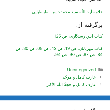
علامه آیت‌اللَه سید محمدحسین طباطبایی
برگرفته از:
کتاب آیین رستگاری، ص 125
کتاب مهرتابان، ص 19
،
ص 42
،
ص 68
،
ص 80
،
ص
84
،
ص 87
،
ص 90
،
ص 94
.
دسته‌ها
Uncategorized
ناوبری
عارف کامل و موحّد
نوشته‌ها
عارف کامل و حجةُ اللَه الأکبر