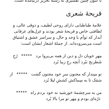
تا کنون چنین تفسیری به رشتۀ تحریر درنیامده است.
قریحۀ شعری
علامۀ طباطبایی داراى روحى لطيف، و ذوقى عالى، و
لطافتى خاص و قریحۀ شعر بودند و غزل‌‏هاى عرفانى
آبدار كه توأم با وَجد و حال، و سراسر عشق و اشتياق
است می‌سروده‏‌اند. از جملۀ اشعار ایشان است:
مِهرِ خوبان دل و دين از همه بى‌پروا برد ***** رُخِ
شَطرنج نبُرد آنچه رخِ زيبا بُرد
تو مپندار كه مجنون سرِ خود مجنون گشت ***** از
سَمَک تا به سِماكش كششِ ليلا بُرد
من به سرچشمۀ خورشيد نه خود بردم راه *****
ذرّه‌‏اى بودم و مِهر تو مرا بالا بُرد