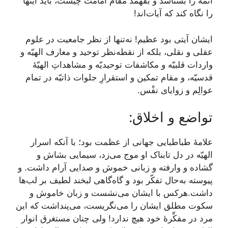
ائمه را بشناسد و بفهمد مقام امامت چیست،‌ باید اینها
را نگاه کند که آیات‌اند!
ایشان آیتی بود عظیم! نه‌تنها از نظر جامعیت در علوم
عقلی و نقلی، بلکه از نقطه‌نظر توحید و معارف الهیّه و
واردات قلبیّه و مکاشفات توحیدیّه و مشاهداتِ الهیّۀ
قدسیّه، و مقام تمکین و استقرارِ جلوات ذاتیّه در تمام
عوالِم و زوایای نفْس.
تواضع و اخلاق:
علامۀ طباطبایی جهانی از عظمت بود؛ با آنکه اسرار
الهیّه در دل تابناک او موج می‌زد، سیمایی بشاش و
گشاده و وارفته و زبانی خموش و صدایی آرام داشت. و
پیوسته به‌حال تفکّر بود و گاه‌گاهی لبخند لطیف بر لب‌ها
داشت.هرکس با ایشان می‌نشست و زبان خاموش و
سکوت مطلق ایشان را می‌نگریست، می‌پنداشت که این
مرد در مفکِّرۀ خود هیچ ندارد! ولی چنان مستغرق انوار