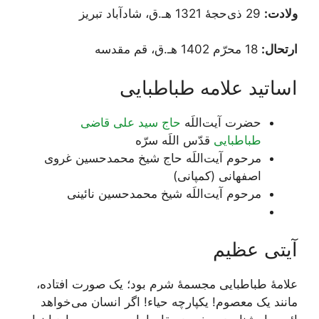
ولادت:
29 ذی‌حجۀ 1321 هـ.ق، شادآباد تبریز
ارتحال:
18 محرّم‌ 1402 هـ.ق، قم مقدسه
اساتید علامه طباطبایی
حضرت آیت‌اللَه
حاج سید علی قاضی
طباطبایی
قدّس اللَه سرّه
مرحوم آیت‌اللَه حاج شیخ محمدحسین غروی
اصفهانی (کمپانی)
مرحوم آیت‌اللَه شیخ محمدحسین نائینی
آیتی عظیم
علامۀ طباطبایی مجسمۀ شرم بود؛ یک صورت افتاده،
مانند یک معصوم! یکپارچه حیاء! اگر انسان می‌خواهد