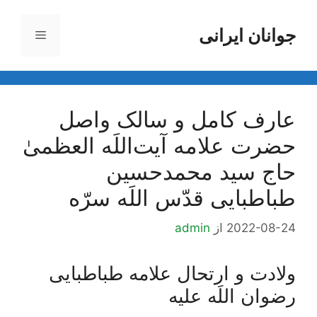
رش
ه
جوانان ایرانی
فهرست
حتوا
عارف کامل و سالک واصل
حضرت علامه آیت‌اللَه العظمیٰ
حاج سید محمدحسین
طباطبایی قدّس اللَه سرّه
2022-08-24
از
admin
ولادت و ارتحال علامه طباطبایی
رضوان اللَه علیه