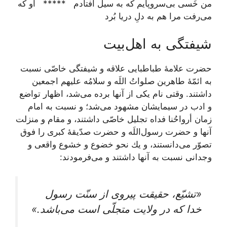
من خَسى بى‌سر‌و‌پايم كه به سيل افتادم ***** او كه
می‌رفت مرا هم به دلِ دريا بُرد
شیفتگی به اهل‌بیت
حضرت علامۀ طباطبایی علاقه و شيفتگى خاصّى نسبت
به ائمّۀ طاهرين صلواتُ اللَه و سلامُه عليهم اجمعين
داشتند. وقتى نام يكى از آنها برده می‌‏شد، اظهار تواضع
و ادب در سيمايشان مشهود می‌شد؛ و نسبت به امام
زمان أرواحُنا فداه تجليل خاصّى داشتند، و مقام و منزلت
آنها و حضرت رسول‌اللَه و حضرت صدّيقۀ كبرى را فوق
تصوّر می‌دانستند، و يك نحو خضوع و خشوع واقعى و
وجدانى نسبت به آنها داشتند و می‌فرمودند:
«تشيّع، حقيقت پيروى از سنّت رسول
خدا كه در ولايت متجلّى است می‌‏باشد.»