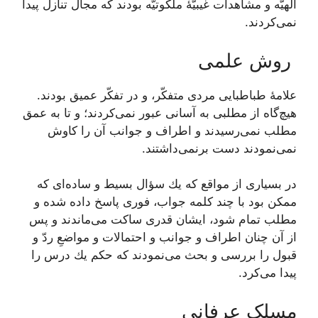
الهیّه و مشاهدات غیبیّۀ ملکوتیّه بودند که مجال تنازل پیدا
نمی‌کردند.
روش علمی
علامۀ طباطبایی مردى متفكّر، و در تفكّر عميق بودند.
هيچ‌گاه از مطلبى به آسانى عبور نمی‌‏كردند؛ و تا به عمق
مطلب نمی‌‏رسيدند و اطراف و جوانب آن را كاوش
نمی‌‏نمودند دست برنمی‌‏داشتند.
در بسيارى از مواقع كه يك سؤال بسيط و ساده‏‌اى که
ممكن بود با چند كلمه جواب، فورى پاسخ داده شده و
مطلب تمام شود، ايشان قدرى ساكت می‌‏ماندند و پس
از آن چنان اطراف و جوانب و احتمالات و مواضعِ ردّ و
قبول را بررسى و بحث می‌‏نمودند كه حكم يك درس را
پيدا می‌‏كرد.
مسلک عرفانی