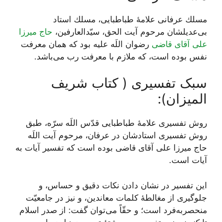
مسلك عرفانى علامۀ طباطبایی، مسلك استاد
بى‌عديلشان مرحوم آيت ‌الحق، سيّد‌العارفين،
حاج ميرزا
على آقاى قاضى
‏ رضوان اللَه علیه بود كه همان معرفت
نفس بوده است، كه ملازم با معرفت رب می‌باشد.
سبک تفسیری ( کتاب شریف
المیزان):
روش تفسیری علامۀ طباطبایی قدّس اللَه سرّه، طبق
روش تفسیری استادشان در عرفان، مرحوم آیت اللَه
حاج میرزا علی آقای قاضی بوده است که تفسیر آیات به
آیات است.
این تفسیر در نشان دادن نکات دقیق و حساس، و
جلوگیری از مغالطۀ کلمات معاندین، و نیز در جامعیّت
منحصربه‌فرد است؛ و حقّاً می‌توان گفت: از صدر اسلام