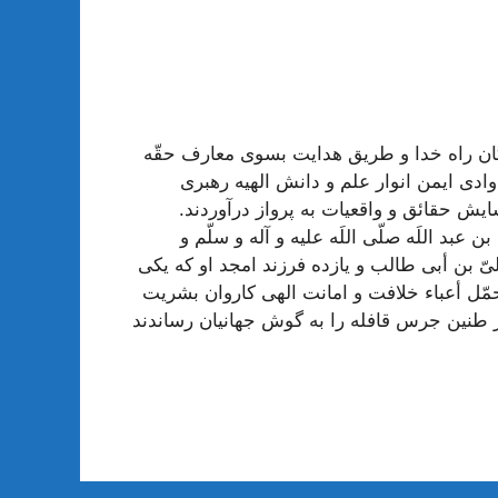
دگان راه خدا و طریق هدایت بسوى معارف حقّه
وادى ایمن انوار علم و دانش الهیه رهبرى
ایش حقائق و واقعیات به پرواز درآوردند.
ن عبد اللَه‌
صلّى اللَه علیه و آله و سلّم و
ّ بن أبى طالب‌
و یازده فرزند امجد او كه یكى
تحمّل أعباء خلافت و امانت الهى كاروان بشریت
ر طنین جرس قافله را به گوش جهانیان رساندند