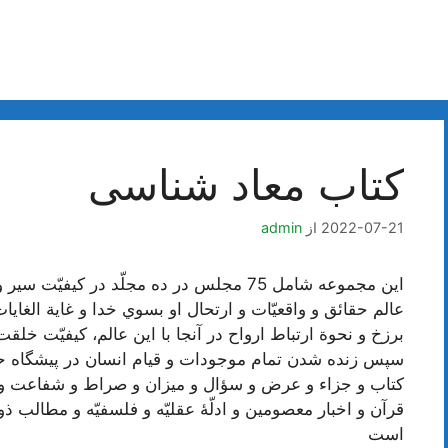
کتاب معاد شناسی
2022-07-21
از
admin
اين مجموعه شامل 75 مجلس در ده مجلّد در كي
عالم حقائق و واقعيّات و ارتحال او بسوي خدا و غاية الغا
برزخ و نحوة ارتباط ارواح در آنجا با اين عالم، كيفيّت خل
سپس زنده شدن تمام موجودات و قيام انسان در پيشگاه 
كتاب و جزاء و عرض و سؤال و ميزان و صراط و شفاعت و ا
قرآن و اخبار معصومين و ادلّۀ عقليّه و فلسفيّه و مطالب ذو
است