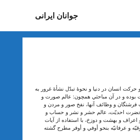
جوانان ایرانی
فيّت سير و حركت انسان در دنيا و نحوۀ تبدّل نشأۀ غرور به
يات بوده و در آن مباحثي همچون: عالم صورت و
قت فرشتگان و وظائف آنها، نفخ صور و مردن و
حضرت احديّت، عالم حشر و نشر و حساب و
عراف و بهشت و دوزخ، با استفاده از آيات
قيّه و عرفانيّه بنحو أوفي و أوفر مطرح گشته