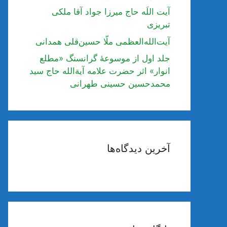
آیت اللَه حاج میرزا جواد آقا ملکی
تبریزی
آیت‌الله‌العظمی ملّا حسین‌قلی همدانی
جلد اول از موسوعۀ گرانسنگ «مطلع
انوار» اثر حضرت علامه آیة‌الله حاج سید
محمدحسین حسینی طهرانی
آخرین دیدگاه‌ها