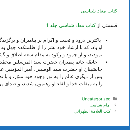
کتاب معاد شناسی
قسمتی از
کتاب معاد شناسی جلد 1
پاكترین درود و تحیت و اكرام بر پیامبران و برگزی
او باد، كه با ارشاد خود بشر را از ظلمتكده جهل به 
نمودند، و از جمود و ركود به مقام سعه اطلاق و گش
خاصّه خاتم پیمبران حضرت سید المرسلین‌
محمّد ب
جانشینان او حضرت سید الوصیین، أمیر المؤمنین‌
على
پس از دیگرى عالم را به نور وجود خود منوّر، و با 
را به میقات خدا و لقاء او رهنمون شدند، و صداى پ
دسته‌ها
Uncategorized
ناوبری
امام شناسی
نوشته‌ها
كتب العلامة الطهراني