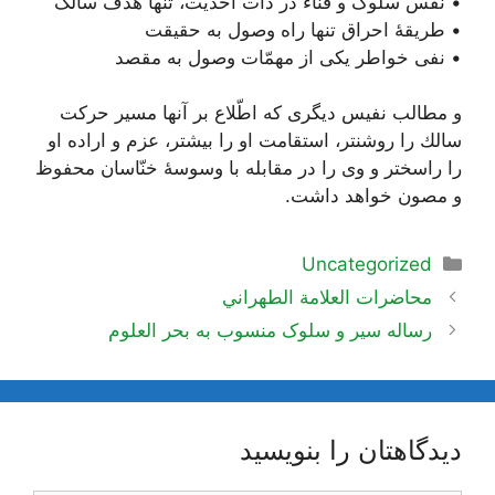
• نفس سلوک و فناء در ذات احديّت، تنها هدف سالک
• طریقۀ احراق تنها راه وصول به حقیقت
• نفی خواطر یکی از مهمّات وصول به مقصد
و مطالب نفیس دیگری كه اطّلاع بر آنها مسير حركت
سالك را روشن‏تر، استقامت او را بيشتر، عزم و اراده او
را راسخ‏تر و وى را در مقابله با وسوسۀ خنّاسان محفوظ
و مصون خواهد داشت.
دسته‌ها
Uncategorized
ناوبری
محاضرات العلامة الطهراني
نوشته‌ها
رساله سیر و سلوک منسوب به بحر العلوم
دیدگاهتان را بنویسید