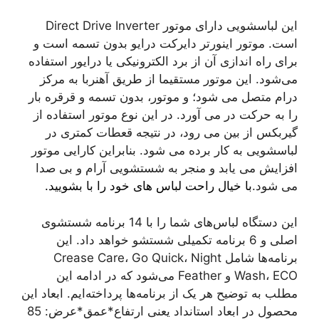
این لباسشویی دارای موتور Direct Drive Inverter
است. موتور اینورتر دایرکت درایو بدون تسمه است و
برای راه ‌اندازی آن از برد الکترونیکی یا درایور استفاده
می‌شود‌. این موتور مستقیما از طریق آهنربا به مرکز
درام متصل می شود؛ و موتور، بدون تسمه و قرقره بار
را به حرکت در می آورد. در این نوع موتور استفاده از
گیربکس از بین می رود، در نتیجه قعطات کمتری در
لباسشویی به کار برده می شود. بنابراین کارایی موتور
افزایش می یابد و منجر به شستشویی آرام و بی صدا
می شود.
با خیال راحت لباس های خود را با بشویید.
این دستگاه لباس‌های شما را با 14 برنامه شستشوی
اصلی و 6 برنامه تکمیلی شستشو خواهد داد. این
برنامه‌ها شامل Crease Care، Go Quick، Night
Wash، ECO و Feather می‌شود که در ادامه این
مطلب به توضیح هر یک از برنامه‌ها پرداخته‌ایم. ابعاد این
محصول در ابعاد استانداد یعنی ارتفاع*عمق*عرض: 85