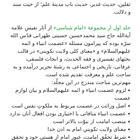
ثقلین، حدیث غدیر، حدیث باب مدینۀ علم؛ از حیث سند
و دلالت.
جلد اول از مجموعۀ «امام شناسی»
از آثار نفیسِ علامه
آیة‌الله حاج سید محمد‌حسین حسینی طهرانی قدّس الله
سرّه بوده که پیرامون مسئله «عصمت انبیاء و ائمه
علیهم‌السلام» و «معنای کلی ولایت تکوینی» در قالب
بحثهای تفسیری و فقه الحدیث، و ابحاث فلسفی،
عرفانی، تاریخی و اجتماعی به رشتۀ تحریر درآمده و به
ساحت علم و معرفت تقدیم شده است.
مهم‌ترین مباحث مندرج در این مجلّد:
• لزوم عصمت انبیاء و ائمه علیهم‌السلام و بیان لوازم
عصمت
• اصل وراثت در عصمت مربوط به ملکوتِ نفس است
• عصمت انبیاء منافاتی با اختیاری بودن افعال آنان ندارد
• منصب امامت از نبوّت بالاتر است
• معنای ولایت تکوینیِ امام به اذن خدا
• شرط تحقّق امامت، عبورِ امام از هستیِ خود و تحقق