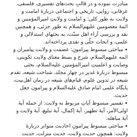
مبادرت نموده و در قالبِ بحث‌های تفسیری، فلسفی،
عرفانی، روایی، تاریخی و اجتماعی دربارۀ امامت و
ولایت به طور کلی؛ و امامت و ولایتِ امیرالمؤمنین و
ائمۀ معصومین علیهم‌السلام به طور جزئی، و همچنین
نقد و بررسی آراء اهل سنّت، به بحثهای استدلالی و
علمی، و ابحاث حلّی و نقدی پرداخته‌اند.
• مباحثی مبسوط پیرامونِ: عصمت و ولایت پیامبران و
ائمه علیهم‌السلام، شرح و بسط معنای ولایت تکوینی،
وصایت و اعلمیتِ امیرالمؤمنین علیه‌السلام، بحثی
مبسوط دربارۀ غدیر در چهار مجلد، شناخت شیعه، تقدم
شیعه در تدوین علوم، قیام‌های شیعه در زمان اهل‌بیت،
پایگاه علمی امام صادق علیه‌السلام و پیرامون جعل
حدیث.
• تفسیر مبسوط آیاتِ مربوط به ولایت: از جمله آیۀ
اولی‌الأمر، آیۀ تطهیر، آیۀ اِکمال، آیۀ تبلیغ، آیۀ ولایت و
آیۀ مباهله.
• مباحثی مبسوط پیرامونِ احادیث متواتر دربارۀ
ولایت: همچون حدیث ولایت، حدیث منزلت، حدیث