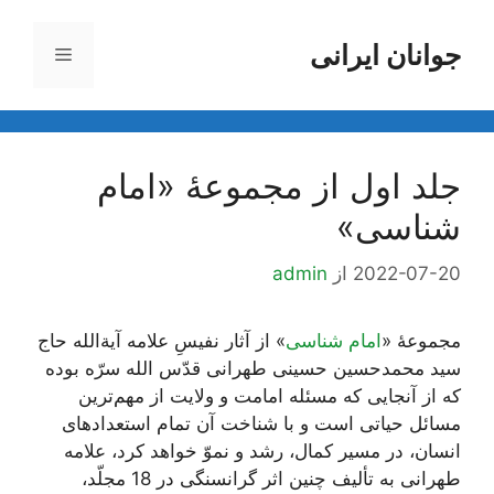
رش
ه
جوانان ایرانی
فهرست
حتوا
جلد اول از مجموعۀ «امام
شناسی»
2022-07-20
از
admin
مجموعۀ «
امام شناسی
» از آثار نفیسِ علامه آیة‌الله حاج
سید محمد‌حسین حسینی طهرانی قدّس الله سرّه بوده
که از آنجایی که مسئله امامت و ولایت از مهم‌ترین
مسائل حیاتی است و با شناخت آن تمام استعدادهای
انسان، در مسیر کمال، رشد و نموّ خواهد کرد، علامه
طهرانی به تألیف چنین اثر گرانسنگی در 18 مجلّد،