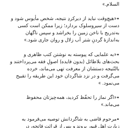
السلام.»
•«هیچ‌وقت نباید از دیرکردِ نتیجه، شخص مأیوس شود و
دست از سیروسلوک بردارد؛ زیرا ممکن است کسی
به‌تدریج با ناخن زمین را بخراشد و سپس ناگهان
به‌اندازۀ گردنِ شتر آب زلال و روان جاری شود.»
•«به علمایی که پیوسته به نوشتن کتب ظاهری و
بحث‌های بلاطائل (بدون فایده) اصولِ فقه می‌پرداختند و
بالنّتیجه دستشان از معرفت تهی می‌ماند، خرده
می‌گرفت و در نزد شاگردان خود این طریقه را تقبیح
می‌نمود. »
•«اگر نماز را تحفّظ کردید، همه‌چیزتان محفوظ
می‌ماند.»
•مرحوم قاضی به شاگردانش توصیه می‌فرمود به
زیارت اهل قبور بروند و پس از قرائت فاتحه، در