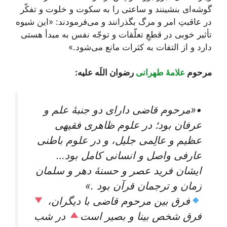
گوشه‌ای بنشینند و ساعتی را به سکوت و خلوت و تفکّر
در عاقبتِ امر و مرگ بگذرانند و می‌فرمودند: «این شیوه
تأثیر خوبی در قطعِ تعلّقات و توجّه نفس به مبدأ هستی
دارد و از التفات به کثرات مانع می‌شود.»
مرحوم
علامۀ طهرانی
رضوان اللَه علیه:
•«مرحوم قاضی دارای دو جنبۀ علم و
عرفان بود؛ در علوم ظاهری فقیهی
عظیم و عالِمی جلیل، و در علوم باطنی
عارفی واصل و انسانی کامل بود…
ایشان فرید عصر و حسنۀ دهر و سلمان
زمان و ترجمان قرآن بود .»
فرق بین مرحوم قاضی با دیگران،
فرق شخص بینا و بصیر است
در شب