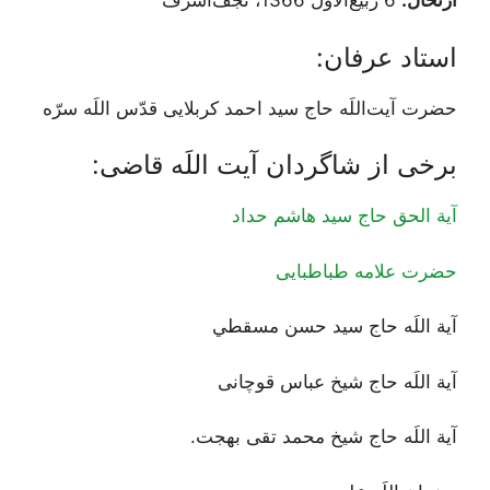
ارتحال:
6 ربیع‌الأول 1366، نجف‌اشرف
استاد عرفان:
حضرت آیت‌اللَه حاج سید احمد کربلایی قدّس اللَه سرّه
برخی از شاگردان آیت اللَه قاضی:
آیة الحق حاج سید هاشم حداد
حضرت علامه طباطبایی
آية اللَه حاج سيد حسن مسقطي
آية اللَه حاج شیخ عباس قوچانی
آية اللَه حاج شیخ محمد تقی بهجت.