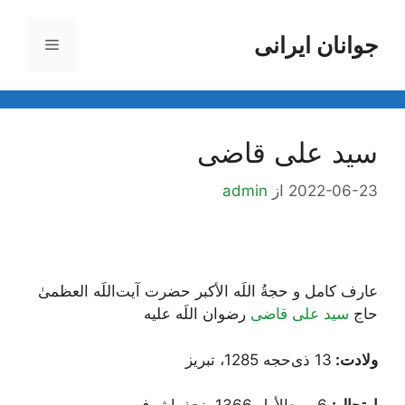
رش
ه
جوانان ایرانی
فهرست
حتوا
سید علی قاضی
2022-06-23
از
admin
عارف کامل و حجةُ اللَه الأکبر حضرت آیت‌اللَه العظمیٰ
حاج
سید علی قاضی
رضوان اللَه علیه
ولادت:
13 ذی‌حجه 1285، تبریز