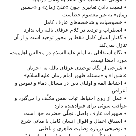
• نسبت دادن تعابیری چون «علیّ زمان» و «حسین
زمان» به غیرِ معصوم خطاست
• خصوصیات و شاخصه‌های عارف کامل
• اضطراب و تردید در کلام عرفای بالله راه ندارد
• گفتار انسان کامل فقط بر محور توحید است و از آن
تنازل نمی‌کند
• نگاه استقلالی به امام علیه‌السلام در مجالس اهل‌بیت،
مورد امضا نیست
• شرحی از نگاه توحیدی عرفای بالله به «جریان
عاشورا» و «مسئله ظهور امام زمان علیه‌السلام»
• احتیاط ائمه و اولیای دین در مسائل دماء و نفوس و
أعراض
• عمل از روی احتیاط، ثبات نفسِ مکلّف را می‌گیرد و
عواقب سوئی برای فتوا‌دهنده دارد
• ظهورات عارف واصل، تجلّی حضرت حق است
• انطباق اعمال و اقوال انسان کامل با مبانی شرع
• توضیحی درباره وصایت ظاهری و باطنی