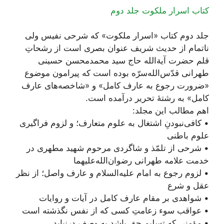
کتاب اسرار ملکوت جلد دوم
جلد دوم کتاب «اسرار ملکوت» که شرحی نفیس ولی
ناتمام از حدیث شریف عنوان بصری است از رشحاتِ
قلم حضرت آیة‌الله حاج سید محمدمحسن حسینی
طهرانی قدّس‌الله‌سرّه بوده است که پیرامون موضوع
«ضرورت رجوع به عارف کامل» و «شاخصه‌های عارف
کامل» به رشتۀ تحریر درآمده است.
اهم مطالب این مجلد:
• کافی‌نبودنِ اشتغال به علوم متعارف؛ و لزوم فراگیری
علوم باطنی
• شرحی از تلمّذ و شاگردی مرحوم شهید مطهری در
خدمت علامه طهرانی رضوان‌الله‌علیهما
• لزوم رجوع به امام علیه‌السلام و عارف واصل؛ از نظر
عقل و شرع
• شواهدی بر مقام عارف کامل در آیات و روایات
• عواقب سوء زعامتِ کسی که از نفس نگذشته است
• مؤمنی که تسلیم حق باشد به وصف درنیاید