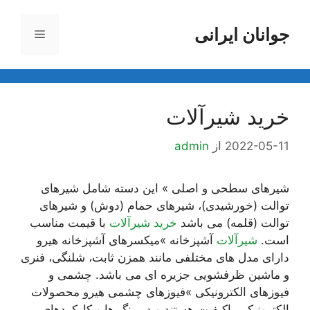
رش
ه
جوانان ایرانی
فهرست
حتوا
خرید شیرآلات
2022-05-11
از
admin
شیرهای سطحی و اصلی » این دسته شامل شیرهای
توالت (خورشیدی)، شیرهای حمام (دوش) و شیرهای
توالت (قلمه) می باشد
خرید شیرآلات
با قیمت مناسب
است.
شیرآلات
آشپزخانه »میکسرهای آشپزخانه هیرو
دارای مدل های مختلفی مانند همزن ثابت، شلنگی، فنری
و ماشین ظرفشویی جزیره ای می باشد. چشمی و
فیوزهای الکترونیکی »فیوزهای چشمی هیرو محصولات
الکترونیکی باکیفیت هستند و در رنگ ها و کارکردهای