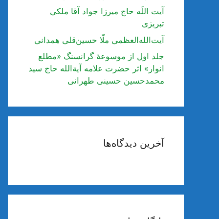
آیت اللَه حاج میرزا جواد آقا ملکی
تبریزی
آیت‌الله‌العظمی ملّا حسین‌قلی همدانی
جلد اول از موسوعۀ گرانسنگ «مطلع
انوار» اثر حضرت علامه آیة‌الله حاج سید
محمدحسین حسینی طهرانی
آخرین دیدگاه‌ها