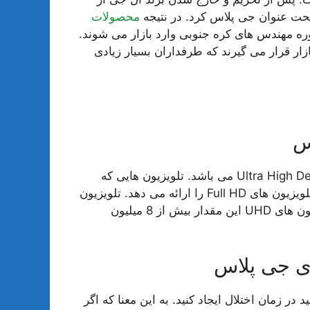
تحت عنوان جی پلاس کرد. در نتیجه
محصولات
ه مهندس های کره جنوبی وارد بازار می شوند.
ار قرار می گیرند که طرفداران بسیار زیادی
کیفیت تصاویر در تلویزیون های جی پلاس UHD یا Ultra High Definition می باشد. تلویزیون هایی که
دارای کیفیت UHD هستند، تصاویری با رزولوشنی 4 برابر تلویزیون های Full HD را ارائه می دهد. تلویزیون
های Full HD توانایی نمایش 2 میلیون پیکسل رنگ و تلویزیون های UHD این مقدار بیش از 8 میلیون
می توانید در زمان اختلال ایجاد کنید. به این معنا که اگر