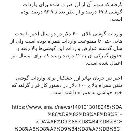
گرفته که سهم آن از ارز صرف شده برای واردات
گوشی ۶۷.۸ درصد و از نظر تعداد ۹۳.۷ درصد بوده
است.
واردات گوشی بالای ۶۰۰ دلار در دو سال اخیر با بحث
هایی حتی تا ممنوعیت واردات همراه بوده است ولی از
سال گذشته عوارض واردات این گوشی‌ها بالا رفته و
حقوق گمرکی آن به ۱۲ درصد رسید که برای امسال نیز
اعمال شده است.
اخیر نیز جریان تهاتر ارز خشکبار برای واردات گوشی
تلفن همراه بالای ۶۰۰ دلار در دستور کار قرار گرفته که
خود حواشی به همراه داشته است.
https://www.isna.ir/news/1401013018245/%DA
%86%D9%82%D8%AF%D8%B1-
%DA%AF%D9%88%D8%B4%DB%8C-
%D8%A8%D8%A7%D9%84%D8%A7%DB%8C-