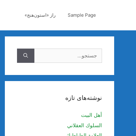
رش
ه
Sample Page
راز «استون‌هنج»
حتوا
جستجوی
نوشته‌های تازه
أهل البيت
السلوك العقلاني
العلامة الطباطبائي