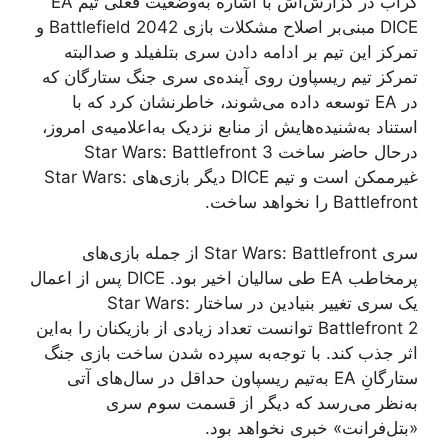
گراب در گزارش‌اش با اشاره‌ به‌وضعیت فعلی تیم EA
DICE مبنی‌بر اصلاح مشکلات بازی Battlefield 2042 و
تمرکز این تیم بر ادامه دادن سری بتلفیلد و صدالبته
تمرکز تیم ریسپاون روی آینده‌ی سری جنگ ستارگان که
در EA توسعه داده می‌شوند، خاطرنشان کرد که با
استناد به‌شنیده‌هایش از منابع نزدیک به‌اعلامیه‌ی امروز،
درحال حاضر ساخت Star Wars: Battlefront 3
غیرممکن است و تیم DICE دیگر بازی‌های Star Wars:
Battlefront را نخواهد ساخت.
سری Star Wars: Battlefront از جمله بازی‌های
پرمخاطب EA طی سالیان اخیر بود. DICE پس از اعمال
یک سری تغییر بنیادین در ساختار Star Wars:
Battlefront 2 توانست تعداد زیادی از بازیکنان را به‌این
اثر جذب کند. با توجه‌به سپرده شدن ساخت بازی جنگ
ستارگانِ EA به‌تیم ریسپاون حداقل در سال‌های آتی
به‌نظر می‌رسد که دیگر از قسمت سوم سری
«بتل‌فرانت» خبری نخواهد بود.