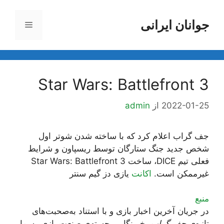
رش
ه
جوانان ایرانی
فهرست
حتوا
Star Wars: Battlefront 3
2022-01-25
از
admin
جف گراب اعلام کرد که با ساخته شدن شوتر اول
شخص جدید جنگ ستارگان توسط ریسپاون و شرایط
فعلی تیم DICE، ساخت Star Wars: Battlefront 3
غیرممکن است.
اکانت
یازی دز گیم سنتر
منبع
در جریان آخرین اخبار بازی و با استناد به‌صحبت‌های
تازه‌ی
جف گراب
، خبرنگار برجسته‌ی صنعت بازی رسما