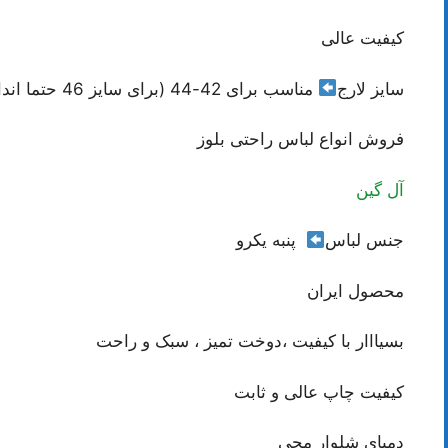
کیفیت عالی
سایز لارج
مناسب برای 42-44 (برای سایز 46 حتما اندازه ها چک شود)
فروش انواع لباس راحتی بلوز
آل گین
جنس لباس
پنبه یکرو
محصول ایران
بسیااار با کیفیت ،دوخت تمیز ، سبک و راحت
کیفیت چاپ عالی و ثابت
دمپای شلوار مچی