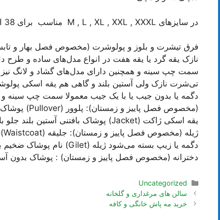
در سایزهای M , L , XL , XXL , XXXL مناسب برای 38 الی 48 و گاها 50
نازک یقه گرد یا یقه هفت در انواع مدل‌های ساده و طرح دار 
دگمه یا بدون جیب یا با یک جیب معمولا سمت چپ سینه و گ
(مخصوص فصل پایی
یقه اسکی ژاکت (Jacket) پوشاک بافتنی آستی
ژیل
دگمه یا زیپ بسته می‌شود ژیله
دخترانه (مخصوص فصل پاییز و زمستان) : پوشاک بدون آس
دسته‌ها
Uncategorized
ناوبری
سالن های مرغداری و گلخانه
نوشته‌ها
خرید مه پاش خانگی و کافه