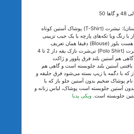
فرق تیشرت و بلوز و پولوشرت (مخصوص فصل بهار و تابستان): تیشرت (T-Shirt) پوشاک آستین کوتاه
با رنگ ویا تکه‌های پارچه یا یک جیب تزیینی
سمت چپ سینه و همچنین دارای مدل‌های گشاد و لانگ نیز هست بلوز (Blouse) دقیقا همان تعریف
تی‌شرت نازک ولی آستین بلند و گاهی هم یقه اسکی پولوشرت (Polo Shirt) تی‌شرت نازک یقه دار 2 تا 4
اهی هم آستین بلند فرق پلوور و ژاکت
ز و زمستان): پلوور (Pullover) پوشاک بافتنی آستین بلند جلوبسته است و گاهی هم
ن بلند جلو باز که با دگمه یا زیپ بسته می‌شود فرق جلیقه و
ه (مخصوص فصل پاییز و زمستان): جلیقه (Waistcoat) نام پوشاک ضخیم بدون آستین جلو باز که با
 (Gilet) نام پوشاک ضخیم بدون آستین جلوبسته است پوشاک، لباس زنانه و
تین جلوبسته است.
ویکی پدیا