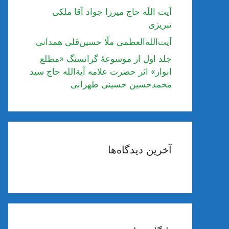
آیت اللَه حاج میرزا جواد آقا ملکی
تبریزی
آیت‌الله‌العظمی ملّا حسین‌قلی همدانی
جلد اول از موسوعۀ گرانسنگ «مطلع
انوار» اثر حضرت علامه آیة‌الله حاج سید
محمدحسین حسینی طهرانی
آخرین دیدگاه‌ها