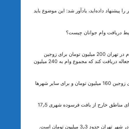
 پیشنهاد داده‌اید، یادآور شد: این موضوع باید
ایط دریافت وام جوانان چیست؟
در حال حاضر مبلغ وام خرید مسکن از محل اوراق حق تقدم در تهران 200 میلیون تومان برای زوجین
است. همچنین متقاضی می‌تواند 40 میلیون تومان نیز وام جعاله دریافت کند که مجموع وام به 240 میلیون
این وام در مراکز استان و شهرهای بالای 200هزار نفر برای زوجین 160 میلیون تومان و برای سایر شهرها
نرخ سود تسهیلات خرید مسکن از محل اوراق حق تقدم برای مناطق خارح از بافت فرسوده شهری 17٫5
میزان اقساط ماهانه وام 200 میلیون تومانی خرید مسکن در شهر تهران حدود 3٫3 میلیون تومان است.