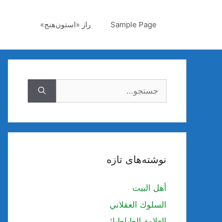
رش
ه
Sample Page
راز «استون‌هنج»
حتوا
جستجوی
نوشته‌های تازه
أهل البيت
السلوك العقلاني
العلامة الطباطبائي