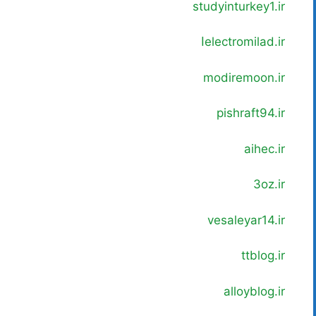
studyinturkey1.ir
electromilad.ir
ا
modiremoon.ir
pishraft94.ir
aihec.ir
3oz.ir
vesaleyar14.ir
ttblog.ir
alloyblog.ir