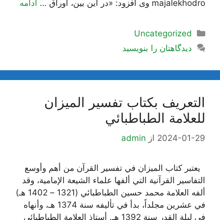
majalekhodro وی افزود: «در این بین، اوراق …
ادامه
دسته‌ها
Uncategorized
دیدگاهتان را بنویسید
التعريف بكتاب تفسير الميزان
للعلامة الطباطبائي
2024-01-29
از
admin
يعتبر كتاب الميزان في تفسير القرآن من أهم وأوسع
التفاسير القرآنية التي ألفها علماء الشيعة الإمامية، وقد
ألفه العلامة محمد حسين الطباطبائي (1321 – 1402 هـ)
في عشرين مجلداً، بدأ في تأليفه سنة 1374 هـ، وأنهاه
في ليلة القدر سنة 1392 هـ. أستاذ العلامة الطباطبائي