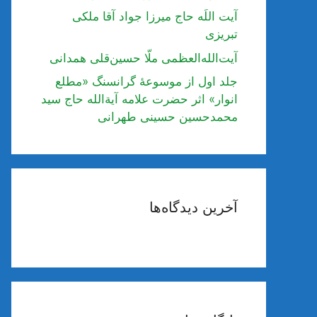
آیت اللَه حاج میرزا جواد آقا ملکی
تبریزی
آیت‌الله‌العظمی ملّا حسین‌قلی همدانی
جلد اول از موسوعۀ گرانسنگ «مطلع
انوار» اثر حضرت علامه آیة‌الله حاج سید
محمدحسین حسینی طهرانی
آخرین دیدگاه‌ها