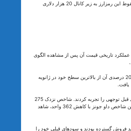
نگران کرده که از دست دادن این سطح، می‌تواند باعث سقوط این رمزارز به زیر کانال 20 هزار دلاری
 عملکرد تاریخی قیمت آن پس از مشاهده الگوی
با افت 1.62 درصدی سهام اس اند پی 500 که باعث افت 20 درصدی آن از بالاترین سطح خود در ژانویه
در بحبوحه ضعف بازار، سهام نزدک و داو جونز نیز ضررهای قبل توجهی را تجربه کردند. شاخص نزدک 275
واحد افت کرد و ارزش آن 2.42 درصد کاهش یافت. همچنین شاخص داو جونز با کاهش 362 واحد، شاهد
هد فروش گسترده بودند و سودهای قبلی خود را