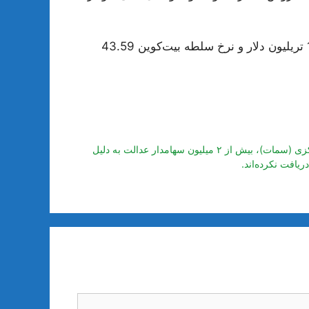
در زمان نوشتن این گزارش، ارزش کل بازار رمزارزها 1.25 تریلیون دلار و نرخ سلطه بیت‌کوین 43.59
به گزارش اقتصادآنلاین؛ بنابر آخرین آمار شرکت سپرده گذاری مرکزی (سمات)، بیش از ۲ میلیون سهامدار عدالت به دلیل